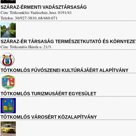
SZÁRAZ-ÉRMENTI VADÁSZTÁRSASÁG
Cím: Tótkomklós Vadászház, hrsz. 0191/41
Telefon: 30/927-3810, 68/460-071
SZÁRAZ-ÉR TÁRSASÁG TERMÉSZETKUTATÓ ÉS KÖRNYEZE
Cím: Tótkomlós Hársfa u. 21/3.
TÓTKOMLÓS FÚVÓSZENEI KULTÚRÁJÁÉRT ALAPÍTVÁNY
TÓTKOMLÓS TURIZMUSÁÉRT EGYESÜLET
TÓTKOMLÓS VÁROSÉRT KÖZALAPÍTVÁNY