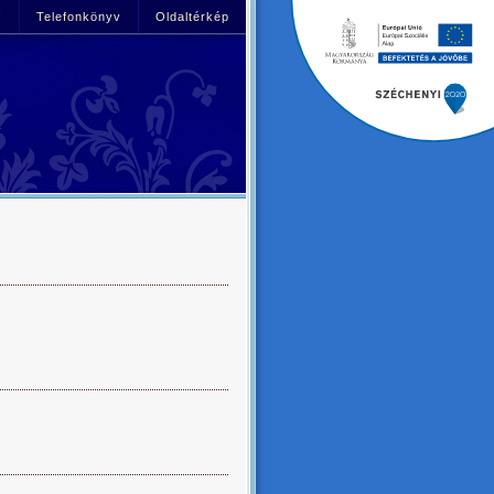
!
Telefonkönyv
Oldaltérkép