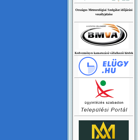
Országos Meteorológiai Szolgálat időjárási
veszélyjelzése
Kedvezményes kamatozású vállalkozói hitelek