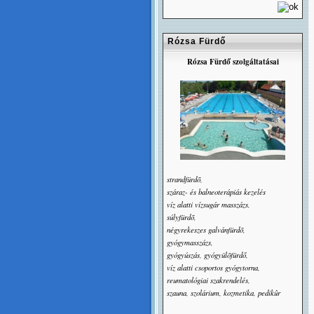
Rózsa Fürdő
Rózsa Fürdő szolgáltatásai
strandfürdõ,
száraz- és balneoterápiás kezelés
víz alatti vízsugár masszázs,
súlyfürdõ,
négyrekeszes galvánfürdõ,
gyógymasszázs,
gyógyúszás, gyógyülõfürdő,
víz alatti csoportos gyógytorna,
reumatológiai szakrendelés,
szauna, szolárium, kozmetika, pedikûr