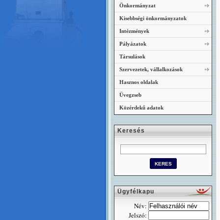
Önkormányzat
Kisebbségi önkormányzatok
Intézmények
Pályázatok
Társulások
Szervezetek, vállalkozások
Hasznos oldalak
Üvegzseb
Közérdekű adatok
Keresés
Ügyfélkapu
Név:
Jelszó: