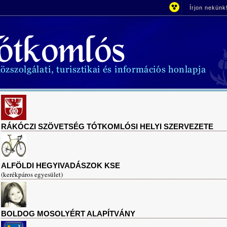
Írjon nekünk
RÁKÓCZI SZÖVETSÉG TÓTKOMLÓSI HELYI SZERVEZETE
ALFÖLDI HEGYIVADÁSZOK KSE
(kerékpáros egyesület)
BOLDOG MOSOLYÉRT ALAPÍTVÁNY