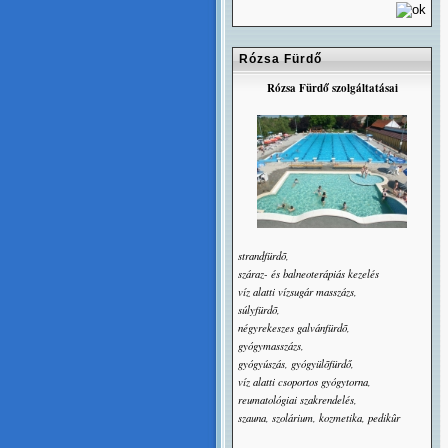
Rózsa Fürdő
Rózsa Fürdő szolgáltatásai
strandfürdõ,
száraz- és balneoterápiás kezelés
víz alatti vízsugár masszázs,
súlyfürdõ,
négyrekeszes galvánfürdõ,
gyógymasszázs,
gyógyúszás, gyógyülõfürdő,
víz alatti csoportos gyógytorna,
reumatológiai szakrendelés,
szauna, szolárium, kozmetika, pedikûr