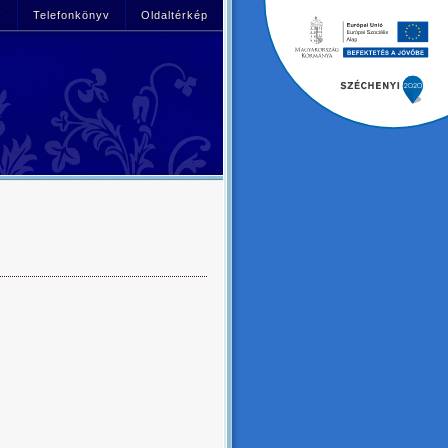
!
Telefonkönyv
Oldaltérkép