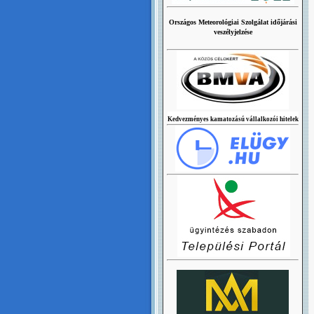
Országos Meteorológiai Szolgálat időjárási
veszélyjelzése
Kedvezményes kamatozású vállalkozói hitelek