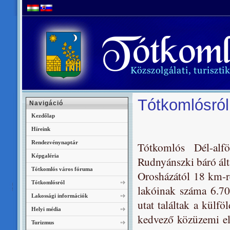
Tótkomlósról
Navigáció
Kezdőlap
Híreink
Rendezvénynaptár
Tótkomlós Dél-alf
Képgaléria
Rudnyánszki báró álta
Tótkomlós város fóruma
Orosházától 18 km-re
Tótkomlósról
lakóinak száma 6.70
Lakossági információk
utat találtak a külfö
Helyi média
kedvező közüzemi ell
Turizmus