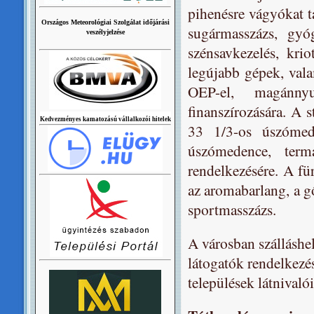
pihenésre vágyókat ta
Országos Meteorológiai Szolgálat időjárási
sugármasszázs, gyóg
veszélyjelzése
szénsavkezelés, kri
legújabb gépek, vala
OEP-el, magánnyu
finanszírozására. A s
Kedvezményes kamatozású vállalkozói hitelek
33 1/3-os úszómed
úszómedence, ter
rendelkezésére. A für
az aromabarlang, a gő
sportmasszázs.
A városban szálláshel
látogatók rendelkezés
települések látnivaló