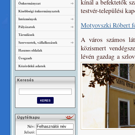
kínál a befektetők s
Önkormányzat
testvér-települési ka
Kisebbségi önkormányzatok
Intézmények
Motyovszki Róbert fo
Pályázatok
Társulások
A város számos látn
Szervezetek, vállalkozások
közismert vendégszer
Hasznos oldalak
lévén gazdag a szlo
Üvegzseb
Közérdekű adatok
Keresés
Ügyfélkapu
Név:
Jelszó: