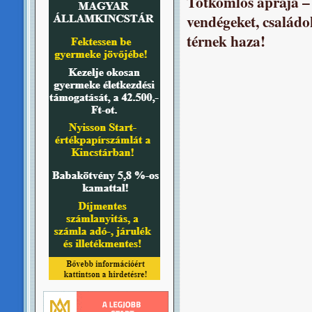
Tótkomlós apraja – 
vendégeket, család
térnek haza!