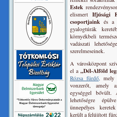
Estek
rendezvénysoro
Ifjúsági 
elismert
csoportjaink
és a n
gyalogtúrák kere
környékbeli termész
vadászati lehetősé
szerelmeseinek.
A városközpont szí
„Dél-Alföld leg
el a
Rózsa fürdő,
mely 1
vonzerőt, amely a
egységgel bővült. 
lehetőségre épül
"Tótkomlós Város Önkormányzatatát a
Magyar Élelmiszerbank Egyesület
ünnepélyes keretek
támogatja"
került a felújított fü