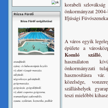
korabeli szlovákság
önkormányzat 2004-be
Rózsa Fürdő
Ifjúsági Fúvószenekar
Rózsa Fürdő szolgáltatásai
A város egyik legele
épülete a városköz
Komló szálló
, 
használaton kívü
strandfürdõ,
száraz- és balneoterápiás kezelés
önkormányzati tul
víz alatti vízsugár masszázs,
hasznosításra vá
súlyfürdõ,
négyrekeszes galvánfürdõ,
közelsége, vonzer
gyógymasszázs,
szálláshelyek gyara
gyógyúszás, gyógyülõfürdő,
víz alatti csoportos gyógytorna,
teszi mielőbbi kihasz
reumatológiai szakrendelés,
szauna, szolárium, kozmetika, pedikûr