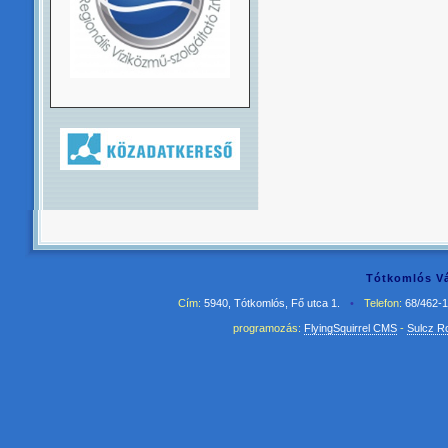
Tótkomlós Vá
Cím:
5940, Tótkomlós, Fő utca 1.
•
Telefon:
68/462-
programozás:
FlyingSquirrel CMS
-
Sulcz R