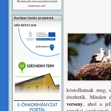
Részletesebb információkért kérjük
kattinstson ide!
Európai Uniós projektek
SZÉCHENYI 2020
kóstolhatnak meg, ez
érezhetik. Minden
verseny
, ahol a jel
remekei sorakoznak 