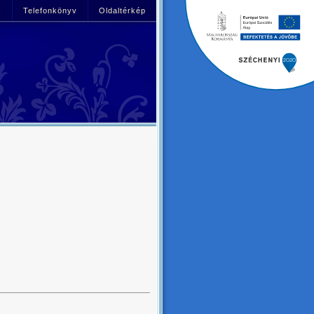
!
Telefonkönyv
Oldaltérkép