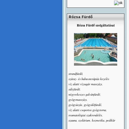
Rózsa Fürdő
Rózsa Fürdő szolgáltatásai
strandfürdõ,
száraz- és balneoterápiás kezelés
víz alatti vízsugár masszázs,
súlyfürdõ,
négyrekeszes galvánfürdõ,
gyógymasszázs,
gyógyúszás, gyógyülõfürdő,
víz alatti csoportos gyógytorna,
reumatológiai szakrendelés,
szauna, szolárium, kozmetika, pedikûr