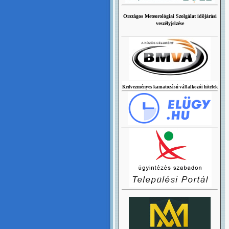
Országos Meteorológiai Szolgálat időjárási
veszélyjelzése
Kedvezményes kamatozású vállalkozói hitelek