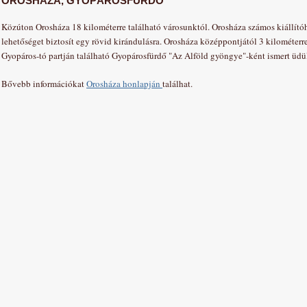
OROSHÁZA, GYOPÁROSFÜRDŐ
Közúton Orosháza 18 kilométerre található városunktól. Orosháza számos kiállítóh
lehetőséget biztosít egy rövid kirándulásra. Orosháza középpontjától 3 kilométerre
Gyopáros-tó partján található Gyopárosfürdő "Az Alföld gyöngye"-ként ismert üdü
Bővebb információkat
Orosháza honlapján
találhat.