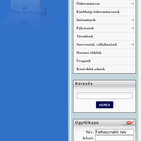
Önkormányzat
Kisebbségi önkormányzatok
Intézmények
Pályázatok
Társulások
Szervezetek, vállalkozások
Hasznos oldalak
Üvegzseb
Közérdekű adatok
Keresés
Ügyfélkapu
Név:
Jelszó: