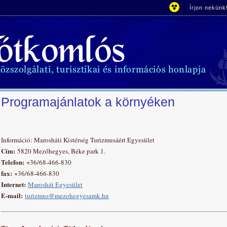
Írjon nekünk
Programajánlatok a környéken
Információ: Marosháti Kistérség Turizmusáért Egyesület
Cím:
5820 Mezőhegyes, Béke park 1.
Telefon:
+36/68-466-830
fax:
+36/68-466-830
Internet:
Maroshát Egyesület
E-mail:
turizmus@mezohegyesamk.hu