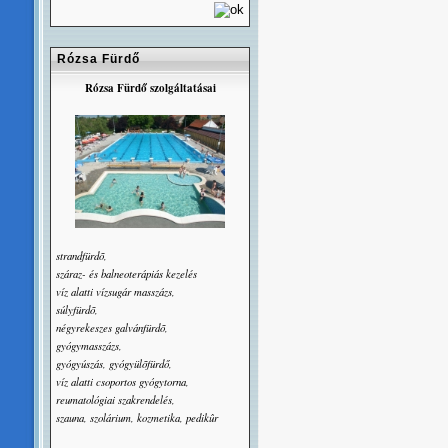
Rózsa Fürdő
Rózsa Fürdő szolgáltatásai
strandfürdõ,
száraz- és balneoterápiás kezelés
víz alatti vízsugár masszázs,
súlyfürdõ,
négyrekeszes galvánfürdõ,
gyógymasszázs,
gyógyúszás, gyógyülõfürdő,
víz alatti csoportos gyógytorna,
reumatológiai szakrendelés,
szauna, szolárium, kozmetika, pedikûr