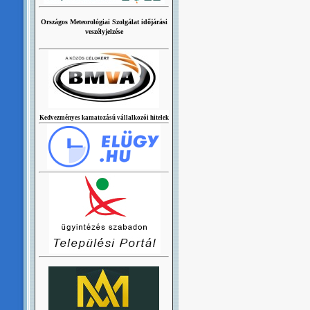
Országos Meteorológiai Szolgálat időjárási
veszélyjelzése
Kedvezményes kamatozású vállalkozói hitelek