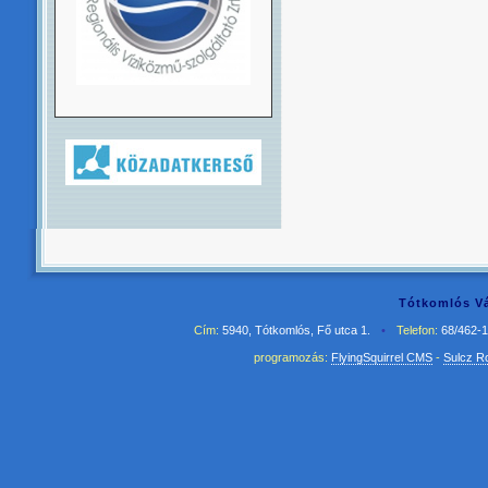
Tótkomlós Vá
Cím:
5940, Tótkomlós, Fő utca 1.
•
Telefon:
68/462-
programozás:
FlyingSquirrel CMS
-
Sulcz R