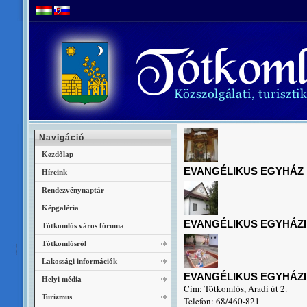
Navigáció
Kezdőlap
EVANGÉLIKUS EGYHÁZ
Híreink
Rendezvénynaptár
Képgaléria
EVANGÉLIKUS EGYHÁZ
Tótkomlós város fóruma
Tótkomlósról
Lakossági információk
EVANGÉLIKUS EGYHÁZ
Helyi média
Cím: Tótkomlós, Aradi út 2.
Turizmus
Telefon: 68/460-821