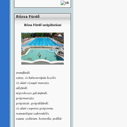
Rózsa Fürdő
Rózsa Fürdő szolgáltatásai
strandfürdõ,
száraz- és balneoterápiás kezelés
víz alatti vízsugár masszázs,
súlyfürdõ,
négyrekeszes galvánfürdõ,
gyógymasszázs,
gyógyúszás, gyógyülõfürdő,
víz alatti csoportos gyógytorna,
reumatológiai szakrendelés,
szauna, szolárium, kozmetika, pedikûr