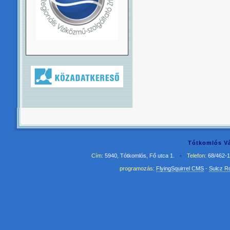
Tótkomlós Vá
Cím:
5940, Tótkomlós, Fő utca 1.
•
Telefon:
68/462-
programozás:
FlyingSquirrel CMS
-
Sulcz R