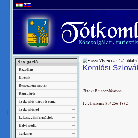
Vissza az előző oldalra
Navigáció
Komlósi Szlová
Kezdőlap
Híreink
Rendezvénynaptár
Elnök: Bajczer Jánosné
Képgaléria
Tótkomlós város fóruma
Telefonszám: 30/ 256 4832
Tótkomlósról
Lakossági információk
Helyi média
Turizmus