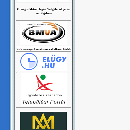
Országos Meteorológiai Szolgálat időjárási
veszélyjelzése
Kedvezményes kamatozású vállalkozói hitelek