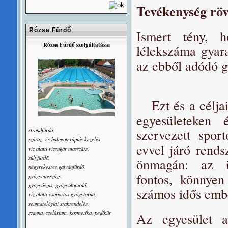
Tevékenység röv
Rózsa Fürdő
Ismert tény, 
Rózsa Fürdő szolgáltatásai
lélekszáma gyara
az ebből adódó g
Ezt és a céljain
egyesületeken 
szervezett spor
strandfürdõ,
száraz- és balneoterápiás kezelés
evvel járó rends
víz alatti vízsugár masszázs,
súlyfürdõ,
önmagán: az i
négyrekeszes galvánfürdõ,
fontos, könnyen
gyógymasszázs,
gyógyúszás, gyógyülõfürdő,
számos idős ember
víz alatti csoportos gyógytorna,
reumatológiai szakrendelés,
szauna, szolárium, kozmetika, pedikûr
Az egyesület az