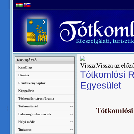
Navigáció
Vissza az előző
Kezdőlap
Tótkomlósi 
Híreink
Egyesület
Rendezvénynaptár
Képgaléria
Tótkomlós város fóruma
Tótkomlósról
Tótkomlósi
Lakossági információk
Helyi média
Turizmus