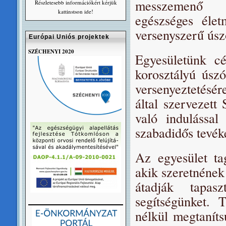
messzemenő fi
Részletesebb információkért kérjük
kattinstson ide!
egészséges élet
versenyszerű úsz
Európai Uniós projektek
SZÉCHENYI 2020
Egyesületünk cé
korosztályú úsz
versenyeztetésé
által szervezet
való indulással
szabadidős tevék
Az egyesület ta
akik szeretnének
átadják tapas
segítségünket. 
nélkül megtaníts