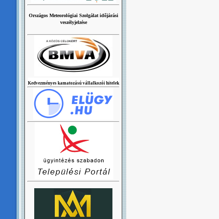
Országos Meteorológiai Szolgálat időjárási
veszélyjelzése
Kedvezményes kamatozású vállalkozói hitelek