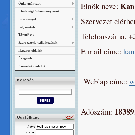
Kan
Elnök neve:
Önkormányzat
Kisebbségi önkormányzatok
Szervezet elérhe
Intézmények
Pályázatok
+
Telefonszáma:
Társulások
Szervezetek, vállalkozások
E mail címe:
kan
Hasznos oldalak
Üvegzseb
Közérdekű adatok
Weblap címe:
w
Keresés
18389
Adószám:
Ügyfélkapu
Név:
Jelszó: