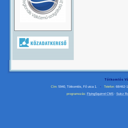
Tótkomlós Vá
Cím:
5940, Tótkomlós, Fő utca 1.
•
Telefon:
68/462-
programozás:
FlyingSquirrel CMS
-
Sulcz R