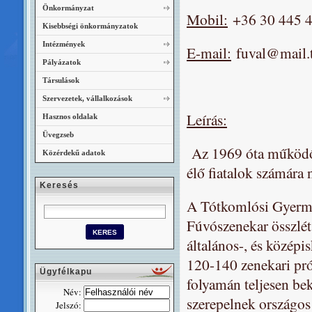
Önkormányzat
Mobil:
+36 30 445 
Kisebbségi önkormányzatok
Intézmények
E-mail:
fuval@mail.
Pályázatok
Társulások
Szervezetek, vállalkozások
Leírás:
Hasznos oldalak
Üvegzseb
Az 1969 óta működő 
Közérdekű adatok
élő fiatalok számára
Keresés
A Tótkomlósi Gyerme
Fúvószenekar összléts
általános-, és középi
120-140 zenekari pró
Ügyfélkapu
folyamán teljesen be
Név:
szerepelnek országos
Jelszó: