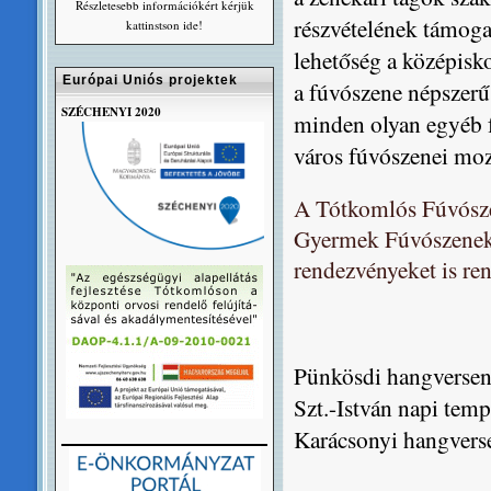
Részletesebb információkért kérjük
részvételének támoga
kattinstson ide!
lehetőség a középisko
Európai Uniós projektek
a fúvószene népszerűs
SZÉCHENYI 2020
minden olyan egyéb f
város fúvószenei moz
A Tótkomlós Fúvósze
Gyermek Fúvószeneka
rendezvényeket is re
Pünkösdi hangverse
Szt.-István napi tem
Karácsonyi hangvers