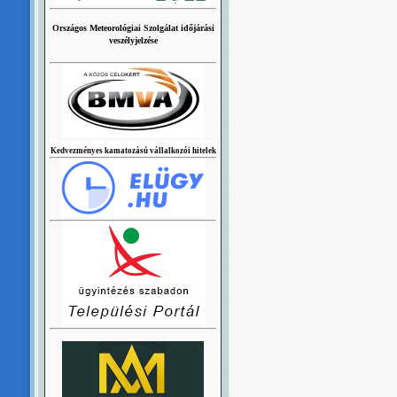
Országos Meteorológiai Szolgálat időjárási
veszélyjelzése
Kedvezményes kamatozású vállalkozói hitelek