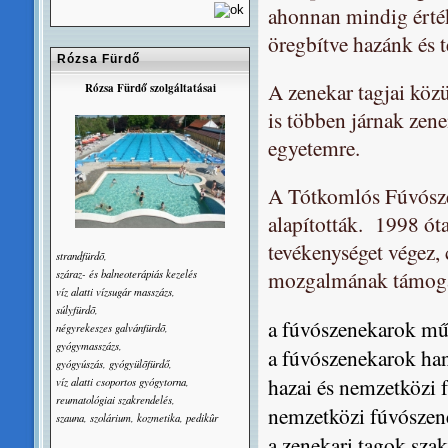
ahonnan mindig értéke
öregbítve hazánk és t
Rózsa Fürdő
A zenekar tagjai közü
Rózsa Fürdő szolgáltatásai
is többen járnak zen
egyetemre.
A Tótkomlós Fúvósze
alapították. 1998 ót
tevékenységet végez,
strandfürdõ,
mozgalmának támogat
száraz- és balneoterápiás kezelés
víz alatti vízsugár masszázs,
súlyfürdõ,
a fúvószenekarok mű
négyrekeszes galvánfürdõ,
gyógymasszázs,
a fúvószenekarok han
gyógyúszás, gyógyülõfürdő,
hazai és nemzetközi 
víz alatti csoportos gyógytorna,
reumatológiai szakrendelés,
nemzetközi fúvószene
szauna, szolárium, kozmetika, pedikûr
a zenekari tagok sz