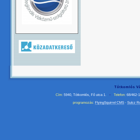
Tótkomlós Vá
Cím:
5940, Tótkomlós, Fő utca 1.
•
Telefon:
68/462-
programozás:
FlyingSquirrel CMS
-
Sulcz R