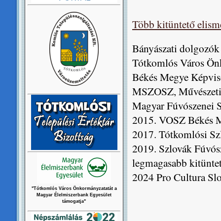
Több kitüntető elism
Bányászati dolgozók 
Tótkomlós Város Önk
Békés Megye Képvisel
MSZOSZ, Művészeti
Magyar Fúvószenei S
2015. VOSZ Békés M
2017. Tótkomlósi Szl
2019. Szlovák Fúvósz
legmagasabb kitünte
2024 Pro Cultura Slo
"Tótkomlós Város Önkormányzatatát a
Magyar Élelmiszerbank Egyesület
támogatja"