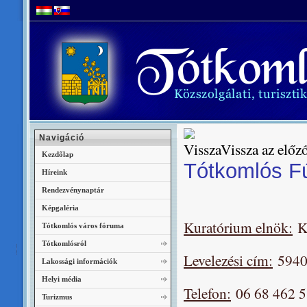
Navigáció
Vissza az előző
Kezdőlap
Tótkomlós Fú
Híreink
Rendezvénynaptár
Képgaléria
Kuratórium elnök:
K
Tótkomlós város fóruma
Tótkomlósról
Levelezési cím:
5940 
Lakossági információk
Helyi média
Telefon:
06 68 462 
Turizmus