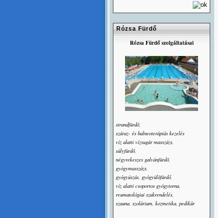
Rózsa Fürdő
Rózsa Fürdő szolgáltatásai
strandfürdõ,
száraz- és balneoterápiás kezelés
víz alatti vízsugár masszázs,
súlyfürdõ,
négyrekeszes galvánfürdõ,
gyógymasszázs,
gyógyúszás, gyógyülõfürdő,
víz alatti csoportos gyógytorna,
reumatológiai szakrendelés,
szauna, szolárium, kozmetika, pedikûr