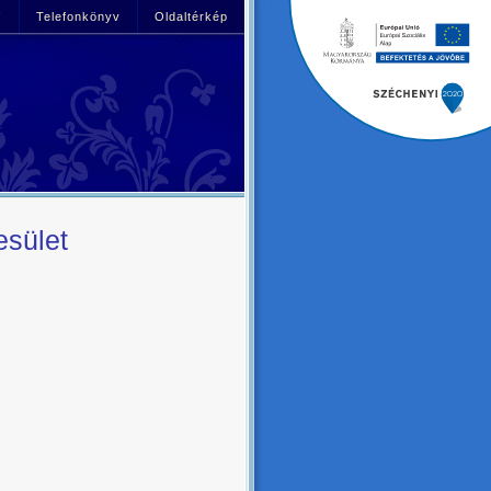
!
Telefonkönyv
Oldaltérkép
esület