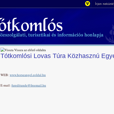
Írjon nekünk
Vissza az előző oldalra
Tótkomlósi Lovas Túra Közhasznú Egy
WEB:
www.horseangel.eoldal.hu
E-mail:
fureditunde@freemail.hu