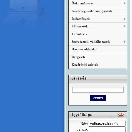
Önkormányzat
Kisebbségi önkormányzatok
Intézmények
Pályázatok
Társulások
Szervezetek, vállalkozások
Hasznos oldalak
Üvegzseb
Közérdekű adatok
Keresés
Ügyfélkapu
Név:
Jelszó: