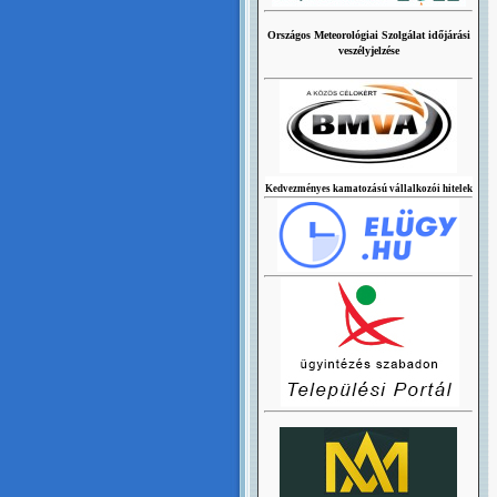
Országos Meteorológiai Szolgálat időjárási
veszélyjelzése
Kedvezményes kamatozású vállalkozói hitelek