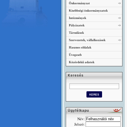
Önkormányzat
Kisebbségi önkormányzatok
Intézmények
Pályázatok
Társulások
Szervezetek, vállalkozások
Hasznos oldalak
Üvegzseb
Közérdekű adatok
Keresés
Ügyfélkapu
Név:
Jelszó: