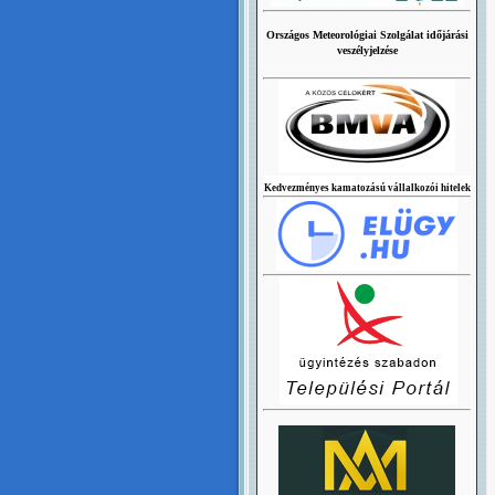
Országos Meteorológiai Szolgálat időjárási
veszélyjelzése
Kedvezményes kamatozású vállalkozói hitelek