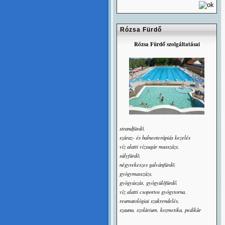
Rózsa Fürdő
Rózsa Fürdő szolgáltatásai
strandfürdõ,
száraz- és balneoterápiás kezelés
víz alatti vízsugár masszázs,
súlyfürdõ,
négyrekeszes galvánfürdõ,
gyógymasszázs,
gyógyúszás, gyógyülõfürdő,
víz alatti csoportos gyógytorna,
reumatológiai szakrendelés,
szauna, szolárium, kozmetika, pedikûr