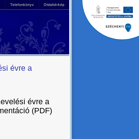
!
Telefonkönyv
Oldaltérkép
si évre a
evelési évre a
mentáció (PDF)