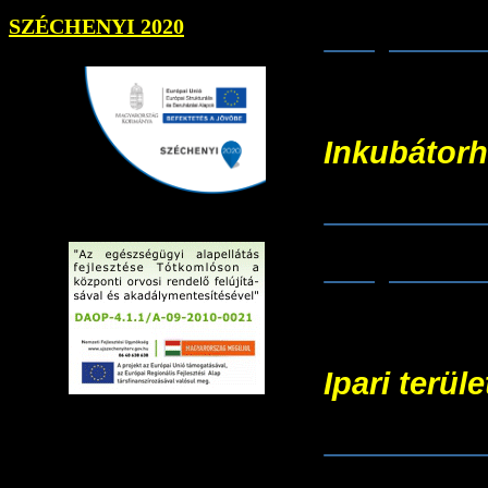
SZÉCHENYI 2020
- Sajtóköz
Inkubátorh
TOP-1.1.2-
- Sajtóköz
Ipari terül
TOP-1.1.1-