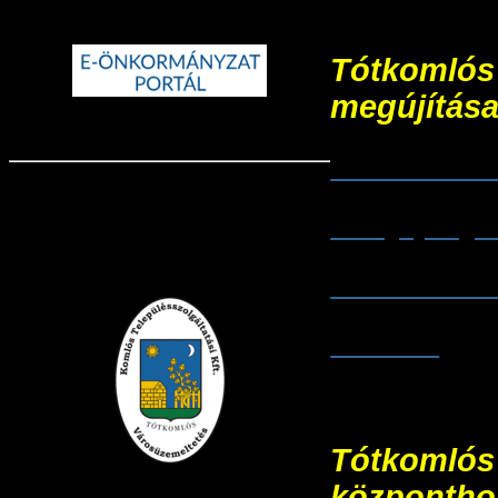
Tótkomlós
megújítás
TOP-2.1.2-
- Rajzpály
- Termelői
- Fotók
Tótkomlós
központhoz