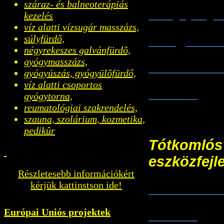
száraz- és balneoterápiás
- Rajzpály
kezelés
víz alatti vízsugár masszázs,
- Meghívó
súlyfürdõ,
négyrekeszes galvánfürdõ,
gyógymasszázs,
- Átadó re
gyógyúszás, gyógyülõfürdő,
víz alatti csoportos
- Fotók
gyógytorna,
reumatológiai szakrendelés,
szauna, szolárium, kozmetika,
pedikûr
Tótkomlós 
eszközfejl
Részletesebb információkért
kérjük kattinstson ide!
TOP-4.2.1-
Európai Uniós projektek
- Fotók