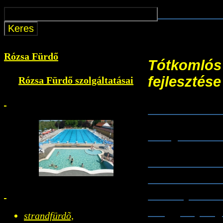
TOP-3.2.1-
Rózsa Fürdő
Tótkomlós 
fejlesztése
Rózsa Fürdő szolgáltatásai
TOP-3.1.1-
- Sajtóköz
- Tótkomló
15-BS1-20
kerékpárfo
tárgyú pál
strandfürdõ,