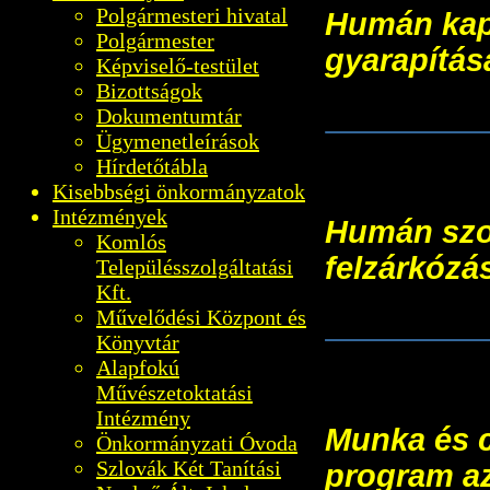
Polgármesteri hivatal
Humán kapa
Polgármester
gyarapítás
Képviselő-testület
Bizottságok
EFOP-3.9.2
Dokumentumtár
Ügymenetleírások
Hírdetőtábla
Kisebbségi önkormányzatok
Intézmények
Humán szol
Komlós
felzárkózá
Településszolgáltatási
Kft.
Művelődési Központ és
EFOP-1.5.3
Könyvtár
Alapfokú
Művészetoktatási
Intézmény
Munka és c
Önkormányzati Óvoda
Szlovák Két Tanítási
program az