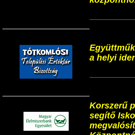
KÖFOP-1.2
Együttműkö
a helyi ide
TOP-5.3.1-
Korszerű 
segítő Isk
megvalósít