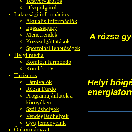
Testvérvárosok
Díszpolgárok
Lakossági információk
Aktuális információk
Egészségügy
Menetrendek
A rózsa gy
Közszolgáltatások
Sportolási lehetőségek
VP6-19.2.1
Helyi média
Komlósi hírmondó
Komlós TV
Turizmus
Helyi hőig
Látnivalók
Rózsa Fürdő
energiafor
Programajánlatok a
környéken
KEHOP-5.3
Szálláshelyek
Vendéglátóhelyek
Gyűjteményeink
Önkormányzat