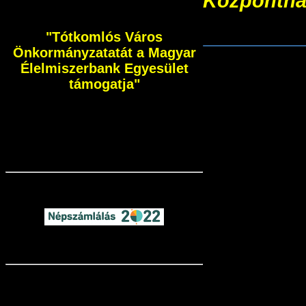
Központná
EFOP-3.3.5
"Tótkomlós Város
Önkormányzatatát a Magyar
Élelmiszerbank Egyesület
támogatja"