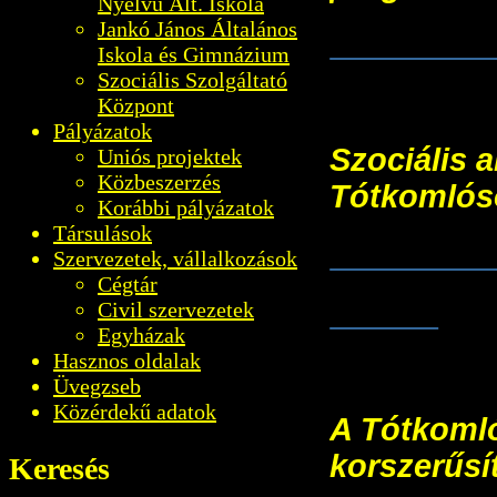
Nyelvű Ált. Iskola
Jankó János Általános
EFOP-1.2.9
Iskola és Gimnázium
Szociális Szolgáltató
Központ
Pályázatok
Szociális a
Uniós projektek
Közbeszerzés
Tótkomlós
Korábbi pályázatok
Társulások
TOP-4.2.1-
Szervezetek, vállalkozások
Cégtár
- Fotók
Civil szervezetek
Egyházak
Hasznos oldalak
Üvegzseb
Közérdekű adatok
A Tótkomló
korszerűsí
Keresés