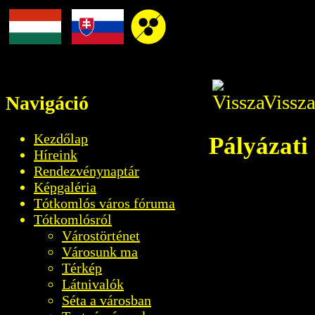
Vissza
Navigáció
Kezdőlap
Pályázati
Híreink
Rendezvénynaptár
Képgaléria
Tótkomlós város fóruma
Tótkomlósról
Várostörténet
Városunk ma
Térkép
Látnivalók
Séta a városban