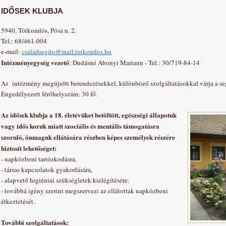
IDŐSEK KLUBJA
5940, Tótkomlós, Pósa u. 2.
Tel.: 68/461-004
e-mail:
csaladsegito@mail.totkomlos.hu
Intézményegység vezető
: Dudásné Abonyi Mariann - Tel.: 30/719-84-14
Az intézmény megújultt berendezésekkel, különböző szolgáltatásokkal várja a seg
Engedélyezett férőhelyszám: 30 fő.
Az idősek klubja a 18. életévüket betöltött, egészségi állapotuk
vagy idős koruk miatt szociális és mentális támogatásra
szoruló, önmaguk ellátására részben képes személyek részére
biztosít lehetőséget:
-
napközbeni tartózkodásra,
-
társas kapcsolatok gyakorlására,
-
alapvető higiéniai szükségletek kielégítésére.
-
továbbá igény szerint megszervezi az ellátottak napközbeni
étkeztetését.
További szolgáltatások: