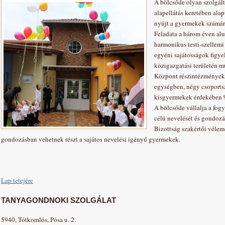
A bölcsőde olyan szolgált
alapellátás keretében ala
nyújt a gyermekek számár
Feladata a három éven al
harmonikus testi-szellemi 
egyéni sajátosságok figy
közigazgatási területén m
Központ részintézményeké
egységben, négy csoports
kisgyermekek érdekében 9
A bölcsőde vállalja a fog
célú nevelését és gondozá
Bizottság szakértői vélemé
gondozásban vehetnek részt a sajátos nevelési igényű gyermekek.
Lap tetejére
TANYAGONDNOKI SZOLGÁLAT
5940, Tótkomlós, Pósa u. 2.