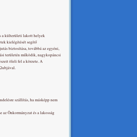
s a külterületi lakott helyek
ek kielégítését segítő
utás biztosítása, továbbá az egyéni,
tási területén működik, nagykopáncsi
zeit öleli fel a körzete. A
Klubjával.
endelésre szállítás, ha másképp nem
ése az Önkormányzat és a lakosság