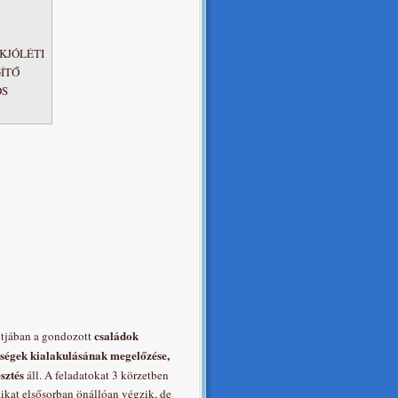
KJÓLÉTI
ÍTŐ
ÓS
családok
tjában a gondozott
gségek kialakulásának megelőzése,
esztés
áll. A feladatokat 3 körzetben
aikat elsősorban önállóan végzik, de