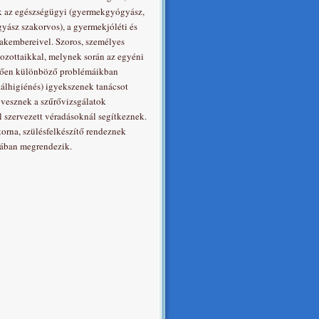
k az egészségügyi (gyermekgyógyász,
yász szakorvos), a gyermekjóléti és
szakembereivel. Szoros, személyes
ozottaikkal, melynek során az egyéni
lően különböző problémáikban
ntálhigiénés) igyekszenek tanácsot
t vesznek a szűrővizsgálatok
l szervezett véradásoknál segítkeznek.
orna, szülésfelkészítő rendeznek
sában megrendezik.