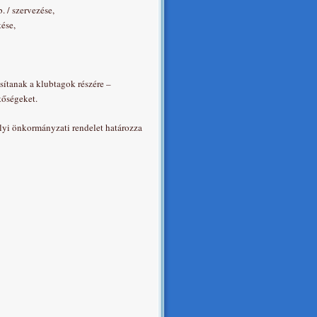
. / szervezése,
tése,
osítanak a klubtagok részére –
tőségeket.
helyi önkormányzati rendelet határozza