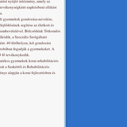
atást nyújtó intézmény, amely az
ptevékenységként napközbeni ellátást
a.
uli gyermekek gondozása-nevelése,
fejlődésének segítése az életkori és
elembevételével. Bölcsődénk Tótkomlós
űködik, a Szociális Szolgáltató
nt. 40 férőhelyen, két gondozási
zobában fogadják a gyermekeket. A
 fő tevékenykedik.
yatékos gyermekek korai rehabilitációs
sát a Szakértői és Rehabilitációs
nye alapján a korai fejlesztésben és