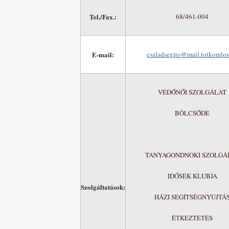
Tel./Fax.:
68/461-004
E-mail:
csaladsegito@mail.totkomlos
VÉDŐNŐI SZOLGÁLAT
BÖLCSŐDE
TANYAGONDNOKI SZOLGÁ
IDŐSEK KLUBJA
Szolgáltatások:
HÁZI SEGÍTSÉGNYÚJTÁ
ÉTKEZTETÉS