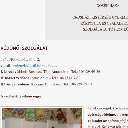
IDŐSEK HÁZA
OROSHÁZI KISTÉRSÉG GYERME
KÖZPONTJA ÉS CSALÁDSEG
SZOLGÁLATA, TÓTKOML
VÉDŐNŐI SZOLGÁLAT
5940, Tótkomlós, Fő u. 2.
e-mail:
vedonok@mail.totkomlos.hu
I. körzet védőnő:
Rostásné Tóth Annamária - Tel.: 30/129-49-26
II. körzet védőnő:
Gyüre Anita - Tel.: 30/373-07-32
III. körzet védőnő:
Kazárné Tóth Ilona - Tel.: 30/129-39-64
A védőnők tevékenységei:
Tevékenységük középpon
egészségvédelme, a bete
valamint az egészségfejl
látják el. Szakmai feladat