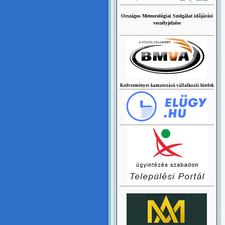
Országos Meteorológiai Szolgálat időjárási
veszélyjelzése
Kedvezményes kamatozású vállalkozói hitelek