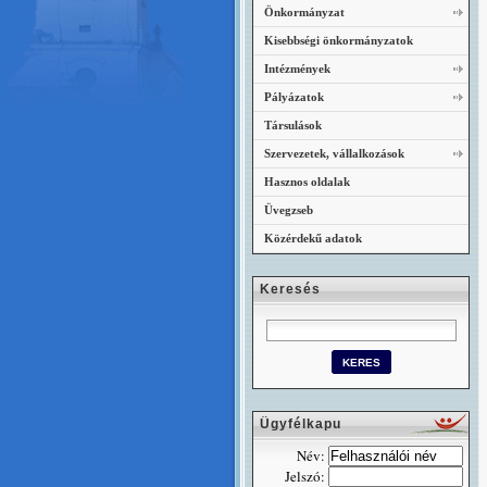
Önkormányzat
Kisebbségi önkormányzatok
Intézmények
Pályázatok
Társulások
Szervezetek, vállalkozások
Hasznos oldalak
Üvegzseb
Közérdekű adatok
Keresés
Ügyfélkapu
Név:
Jelszó: