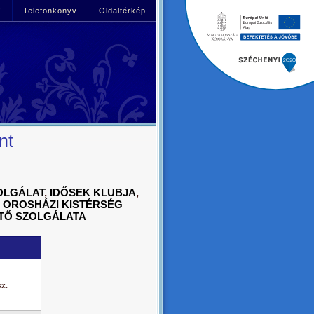
!
Telefonkönyv
Oldaltérkép
nt
OLGÁLAT
,
IDŐSEK KLUBJA
,
,
OROSHÁZI KISTÉRSÉG
TŐ SZOLGÁLATA
sz.