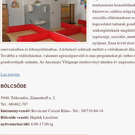
rendszeresen konzultálna
háziorvos, szülész-nőgyóg
szociális ellátórendszer 
kapcsolatot tartanak gond
szükségleteknek megfele
(egészségi, szociális, me
nyújtani. Ezen kívül rész
szervezésében és lebonyolításában. A kötelező szűrések mellett a vöröskereszt álta
Továbbá a védőoltásokat, valamint egészségnevelő és más programokat pl. terhes-t
gondozottjaik számára. Az Anyatejes Világnapi rendezvényt minden év augusztu
Lap tetejére
BÖLCSŐDE
5940, Tótkomlós, Zámenhoff u. 2.
Tel.: 68/462-707
Intézményvezető:
Kovácsné Csiszár Klára - Tel.: 30/719-84-14
Bölcsőde vezető:
Hajduk Lászlóné
nyitvatartási idő:
6.00-17.00-ig