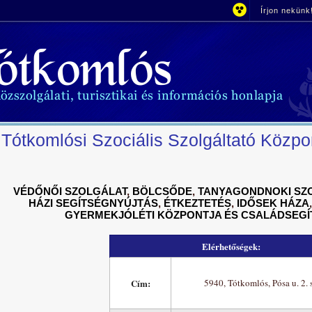
Írjon nekünk
Tótkomlósi Szociális Szolgáltató Közpo
VÉDŐNŐI SZOLGÁLAT
,
BÖLCSŐDE
,
TANYAGONDNOKI SZ
HÁZI SEGÍTSÉGNYÚJTÁS
,
ÉTKEZTETÉS
,
IDŐSEK HÁZA
GYERMEKJÓLÉTI KÖZPONTJA ÉS CSALÁDSEGÍ
Elérhetőségek:
Cím:
5940, Tótkomlós, Pósa u. 2. 