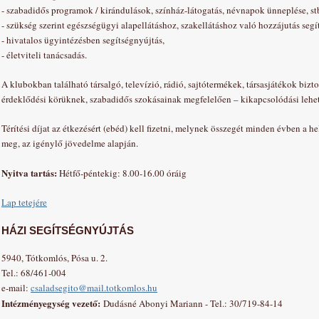
-
szabadidős programok / kirándulások, színház-látogatás, névnapok ünneplése, stb
-
szükség szerint egészségügyi alapellátáshoz, szakellátáshoz való hozzájutás segí
-
hivatalos ügyintézésben segítségnyújtás,
-
életviteli tanácsadás.
A klubokban található társalgó, televízió, rádió, sajtótermékek, társasjátékok bizt
érdeklődési körüknek, szabadidős szokásainak megfelelően – kikapcsolódási lehe
Térítési díjat az étkezésért (ebéd) kell fizetni, melynek összegét minden évben a 
meg, az igénylő jövedelme alapján.
Nyitva tartás:
Hétfő-péntekig: 8.00-16.00 óráig
Lap tetejére
HÁZI SEGÍTSÉGNYÚJTÁS
5940, Tótkomlós, Pósa u. 2.
Tel.: 68/461-004
e-mail:
csaladsegito@mail.totkomlos.hu
Intézményegység vezető:
Dudásné Abonyi Mariann - Tel.: 30/719-84-14