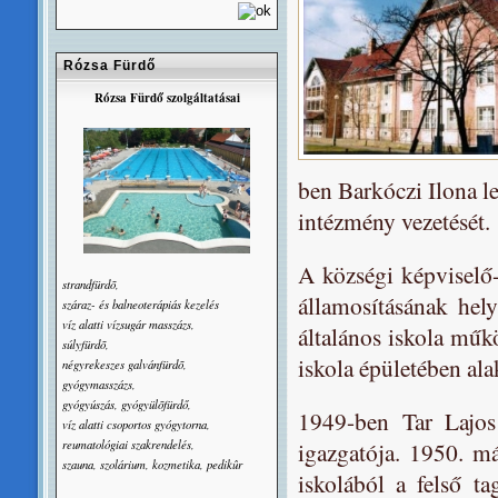
Rózsa Fürdő
Rózsa Fürdő szolgáltatásai
ben Barkóczi Ilona le
intézmény vezetését.
A községi képviselő-
strandfürdõ,
államosításának hely
száraz- és balneoterápiás kezelés
víz alatti vízsugár masszázs,
általános iskola műk
súlyfürdõ,
iskola épületében ala
négyrekeszes galvánfürdõ,
gyógymasszázs,
gyógyúszás, gyógyülõfürdő,
1949-ben Tar Lajos
víz alatti csoportos gyógytorna,
reumatológiai szakrendelés,
igazgatója. 1950. már
szauna, szolárium, kozmetika, pedikûr
iskolából a felső ta