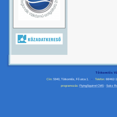
Tótkomlós Vá
Cím:
5940, Tótkomlós, Fő utca 1.
•
Telefon:
68/462-
programozás:
FlyingSquirrel CMS
-
Sulcz R