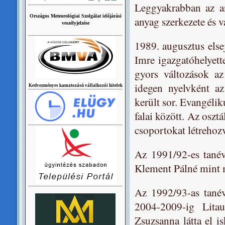
Leggyakrabban az an
Országos Meteorológiai Szolgálat időjárási
anyag szerkezete és v
veszélyjelzése
1989. augusztus elsejé
Imre igazgatóhelyett
gyors változások az
idegen nyelvként az
Kedvezményes kamatozású vállalkozói hitelek
került sor. Evangélik
falai között. Az oszt
csoportokat létrehozv
Az 1991/92-es tanév
Klement Pálné mint m
Az 1992/93-as tanév
2004-2009-ig Lita
Zsuzsanna látta el i