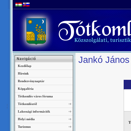
Jankó János 
Navigáció
Kezdőlap
Híreink
Rendezvénynaptár
Képgaléria
Tótkomlós város fóruma
Tótkomlósról
Lakossági információk
Helyi média
T
Turizmus