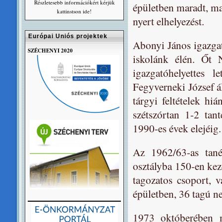
Részletesebb információkért kérjük
épületben maradt, maj
kattinstson ide!
nyert elhelyezést.
Európai Uniós projektek
Abonyi János igazgat
SZÉCHENYI 2020
iskolánk élén. Őt 
igazgatóhelyettes 
Fegyverneki József á
tárgyi feltételek hi
szétszórtan 1-2 tan
1990-es évek elejéig.
Az 1962/63-as tané
osztályba 150-en kez
tagozatos csoport, v
épületben, 36 tagú ne
1973 októberében m