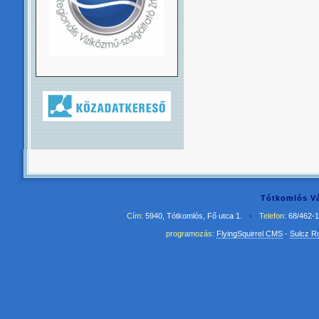
Tótkomlós Vá
Cím:
5940, Tótkomlós, Fő utca 1.
•
Telefon:
68/462-
programozás:
FlyingSquirrel CMS
-
Sulcz R