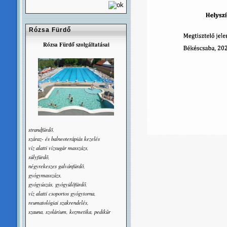
Rózsa Fürdő
Rózsa Fürdő szolgáltatásai
strandfürdõ,
száraz- és balneoterápiás kezelés
víz alatti vízsugár masszázs,
súlyfürdõ,
négyrekeszes galvánfürdõ,
gyógymasszázs,
gyógyúszás, gyógyülõfürdő,
víz alatti csoportos gyógytorna,
reumatológiai szakrendelés,
szauna, szolárium, kozmetika, pedikûr