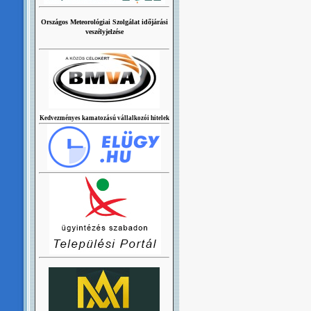
Országos Meteorológiai Szolgálat időjárási
veszélyjelzése
Kedvezményes kamatozású vállalkozói hitelek