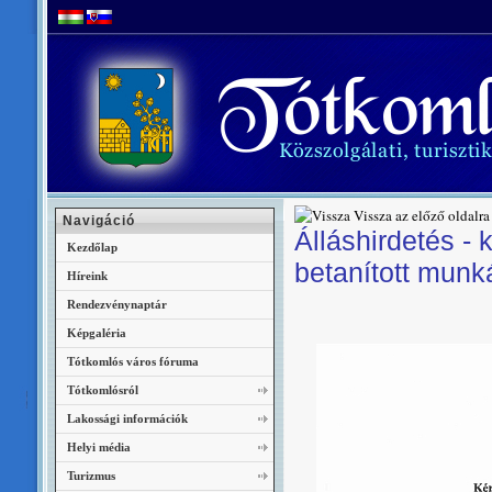
Vissza az előző oldalra
Navigáció
Álláshirdetés 
Kezdőlap
betanított munk
Híreink
Rendezvénynaptár
Képgaléria
Tótkomlós város fóruma
Tótkomlósról
Lakossági információk
Helyi média
Turizmus