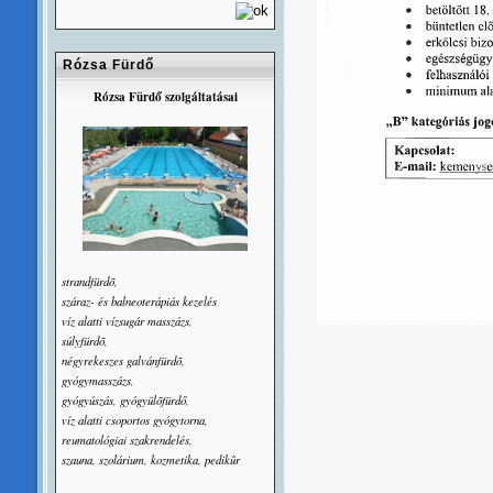
Rózsa Fürdő
Rózsa Fürdő szolgáltatásai
strandfürdõ,
száraz- és balneoterápiás kezelés
víz alatti vízsugár masszázs,
súlyfürdõ,
négyrekeszes galvánfürdõ,
gyógymasszázs,
gyógyúszás, gyógyülõfürdő,
víz alatti csoportos gyógytorna,
reumatológiai szakrendelés,
szauna, szolárium, kozmetika, pedikûr