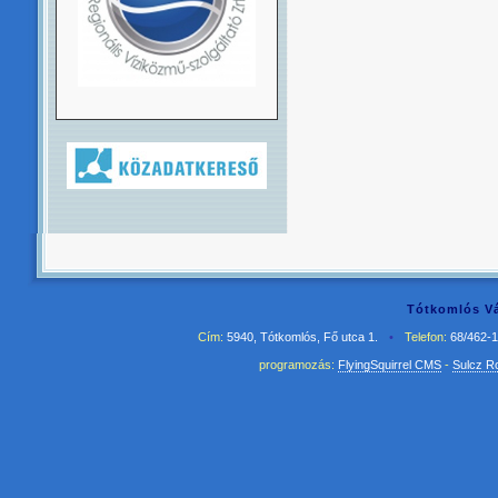
Tótkomlós Vá
Cím:
5940, Tótkomlós, Fő utca 1.
•
Telefon:
68/462-
programozás:
FlyingSquirrel CMS
-
Sulcz R