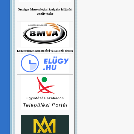
Országos Meteorológiai Szolgálat időjárási
veszélyjelzése
Kedvezményes kamatozású vállalkozói hitelek