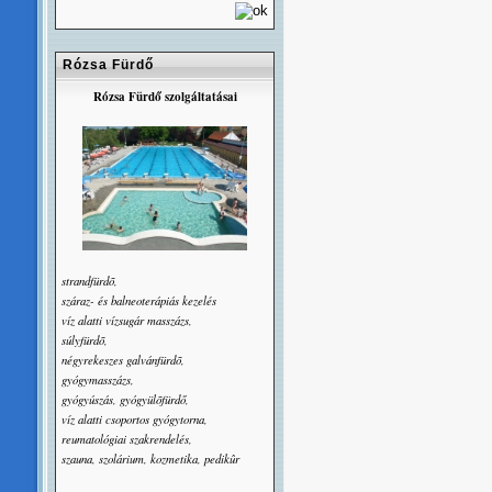
Rózsa Fürdő
Rózsa Fürdő szolgáltatásai
strandfürdõ,
száraz- és balneoterápiás kezelés
víz alatti vízsugár masszázs,
súlyfürdõ,
négyrekeszes galvánfürdõ,
gyógymasszázs,
gyógyúszás, gyógyülõfürdő,
víz alatti csoportos gyógytorna,
reumatológiai szakrendelés,
szauna, szolárium, kozmetika, pedikûr