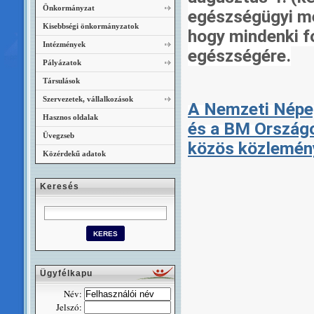
Önkormányzat
egészségügyi me
Kisebbségi önkormányzatok
hogy mindenki f
Intézmények
egészségére.
Pályázatok
Társulások
Szervezetek, vállalkozások
A Nemzeti Népe
Hasznos oldalak
és a BM Ország
Üvegzseb
közös közlemény
Közérdekű adatok
Keresés
Ügyfélkapu
Név:
Jelszó: