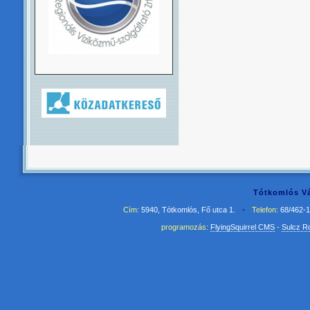
Tótkomlós Vá
Cím:
5940, Tótkomlós, Fő utca 1.
•
Telefon:
68/462-
programozás:
FlyingSquirrel CMS
-
Sulcz R