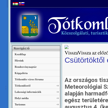
Navigáció
Vissza az előző
Kezdőlap
Csütörtöktől
Híreink
Rendezvénynaptár
Képgaléria
Az országos tis
Tótkomlós város fóruma
Meteorológiai Sz
Tótkomlósról
alapján harmadf
Lakossági információk
Helyi média
egész területére
Turizmus
augusztus 4. (ke