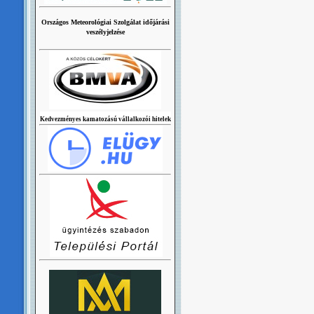
Országos Meteorológiai Szolgálat időjárási
veszélyjelzése
Kedvezményes kamatozású vállalkozói hitelek