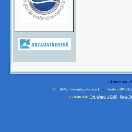
Tótkomlós Vá
Cím:
5940, Tótkomlós, Fő utca 1.
•
Telefon:
68/462-
programozás:
FlyingSquirrel CMS
-
Sulcz R