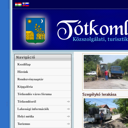
Navigáció
Kezdőlap
Híreink
Rendezvénynaptár
Képgaléria
Tótkomlós város fóruma
Szegélykó lerakása
Tótkomlósról
Lakossági információk
Helyi média
Turizmus