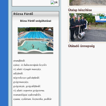
Útalap készítése
Rózsa Fürdő
Rózsa Fürdő szolgáltatásai
Útátadó ünnepség
strandfürdõ,
száraz- és balneoterápiás kezelés
víz alatti vízsugár masszázs,
súlyfürdõ,
négyrekeszes galvánfürdõ,
gyógymasszázs,
gyógyúszás, gyógyülõfürdő,
víz alatti csoportos gyógytorna,
reumatológiai szakrendelés,
szauna, szolárium, kozmetika, pedikûr