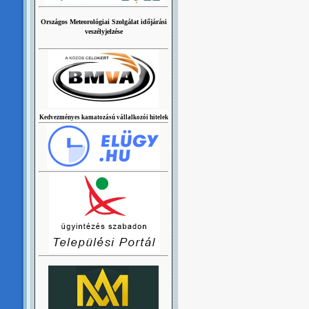
Országos Meteorológiai Szolgálat időjárási
veszélyjelzése
Kedvezményes kamatozású vállalkozói hitelek