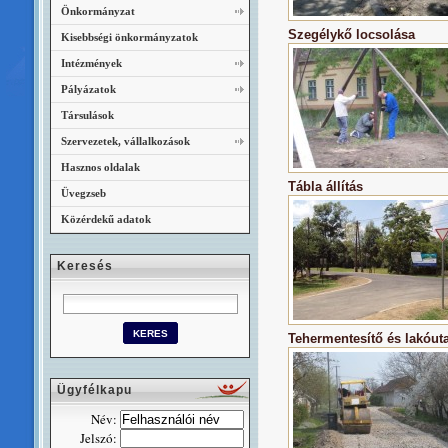
Önkormányzat
Szegélykő locsolása
Kisebbségi önkormányzatok
Intézmények
Pályázatok
Társulások
Szervezetek, vállalkozások
Hasznos oldalak
Tábla állítás
Üvegzseb
Közérdekű adatok
Keresés
Tehermentesítő és lakóut
Ügyfélkapu
Név:
Jelszó: