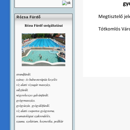
Rózsa Fürdő
Rózsa Fürdő szolgáltatásai
strandfürdõ,
száraz- és balneoterápiás kezelés
víz alatti vízsugár masszázs,
súlyfürdõ,
négyrekeszes galvánfürdõ,
gyógymasszázs,
gyógyúszás, gyógyülõfürdő,
víz alatti csoportos gyógytorna,
reumatológiai szakrendelés,
szauna, szolárium, kozmetika, pedikûr