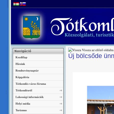
Vissza az előző oldalra
Navigáció
Új bölcsőde ün
Kezdőlap
Híreink
Rendezvénynaptár
Képgaléria
Tótkomlós város fóruma
Tótkomlósról
Lakossági információk
Helyi média
Turizmus