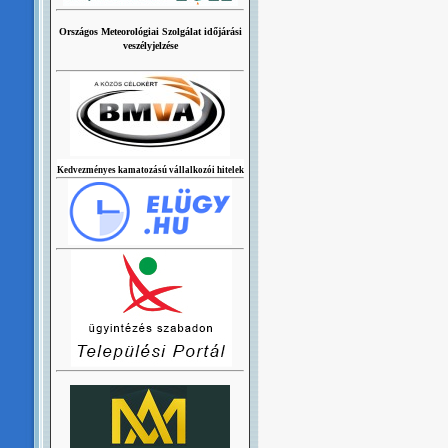
Országos Meteorológiai Szolgálat időjárási
veszélyjelzése
Kedvezményes kamatozású vállalkozói hitelek