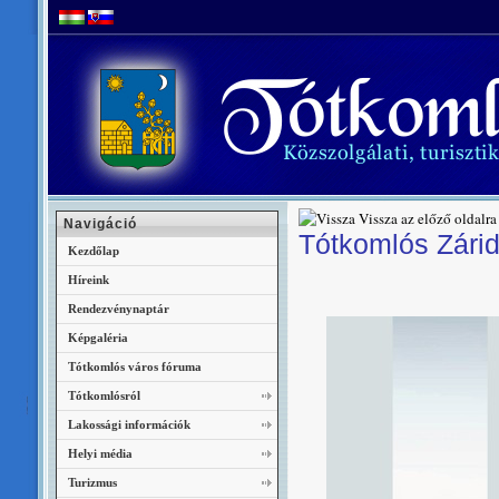
Vissza az előző oldalra
Navigáció
Tótkomlós Zári
Kezdőlap
Híreink
Rendezvénynaptár
Képgaléria
Tótkomlós város fóruma
Tótkomlósról
Lakossági információk
Helyi média
Turizmus