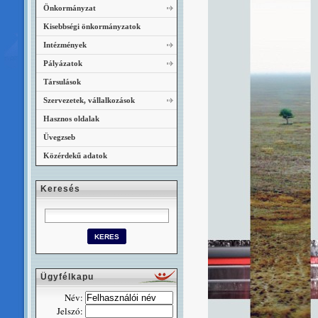
Önkormányzat
Kisebbségi önkormányzatok
Intézmények
Pályázatok
Társulások
Szervezetek, vállalkozások
Hasznos oldalak
Üvegzseb
Közérdekű adatok
Keresés
Ügyfélkapu
Név:
Jelszó: