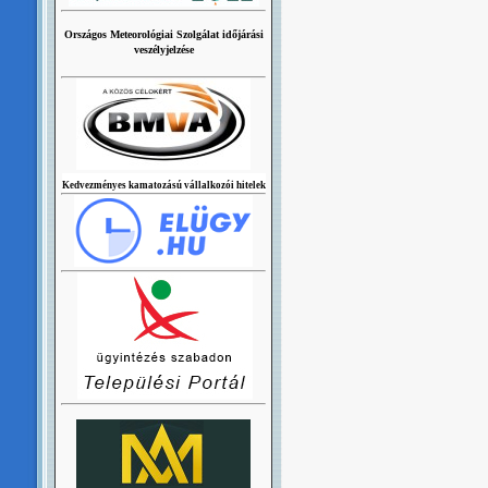
Országos Meteorológiai Szolgálat időjárási
veszélyjelzése
Kedvezményes kamatozású vállalkozói hitelek