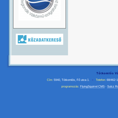
Tótkomlós Vá
Cím:
5940, Tótkomlós, Fő utca 1.
•
Telefon:
68/462-
programozás:
FlyingSquirrel CMS
-
Sulcz R