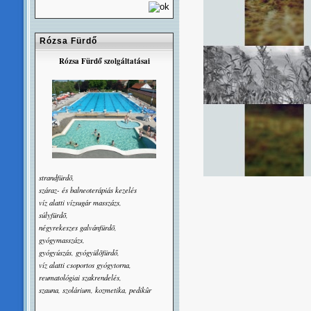
Rózsa Fürdő
Rózsa Fürdő szolgáltatásai
strandfürdõ,
száraz- és balneoterápiás kezelés
víz alatti vízsugár masszázs,
súlyfürdõ,
négyrekeszes galvánfürdõ,
gyógymasszázs,
gyógyúszás, gyógyülõfürdő,
víz alatti csoportos gyógytorna,
reumatológiai szakrendelés,
szauna, szolárium, kozmetika, pedikûr