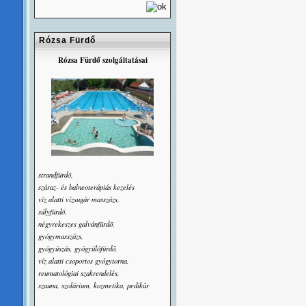
Rózsa Fürdő
Rózsa Fürdő szolgáltatásai
strandfürdõ,
száraz- és balneoterápiás kezelés
víz alatti vízsugár masszázs,
súlyfürdõ,
négyrekeszes galvánfürdõ,
gyógymasszázs,
gyógyúszás, gyógyülõfürdő,
víz alatti csoportos gyógytorna,
reumatológiai szakrendelés,
szauna, szolárium, kozmetika, pedikûr