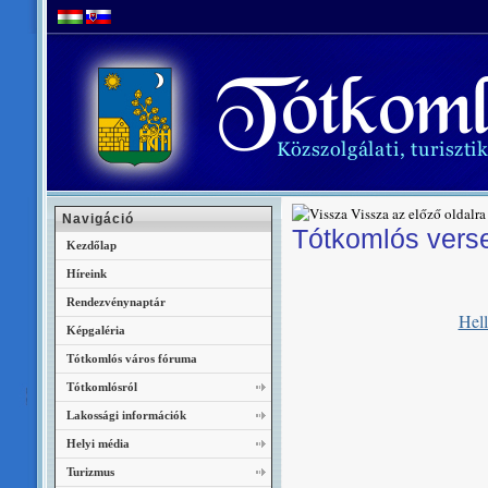
Vissza az előző oldalra
Navigáció
Tótkomlós verse
Kezdőlap
Híreink
Rendezvénynaptár
Hell
Képgaléria
Tótkomlós város fóruma
Tótkomlósról
Lakossági információk
Helyi média
Turizmus