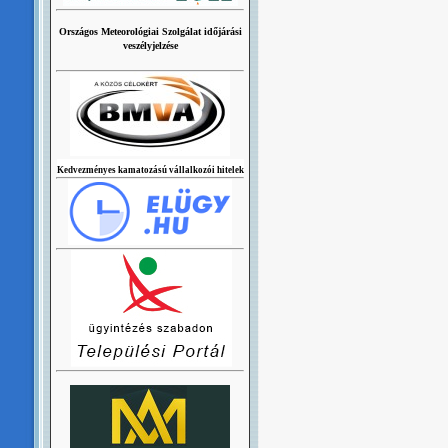
Országos Meteorológiai Szolgálat időjárási
veszélyjelzése
Kedvezményes kamatozású vállalkozói hitelek