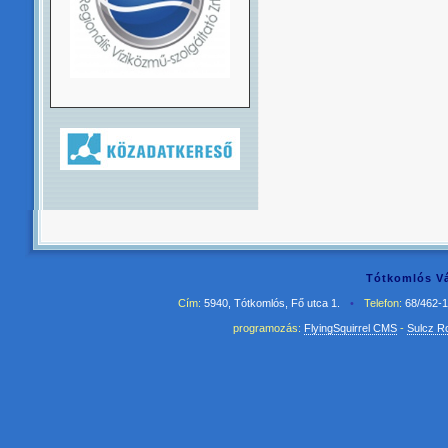
Tótkomlós Vá
Cím:
5940, Tótkomlós, Fő utca 1.
•
Telefon:
68/462-
programozás:
FlyingSquirrel CMS
-
Sulcz R