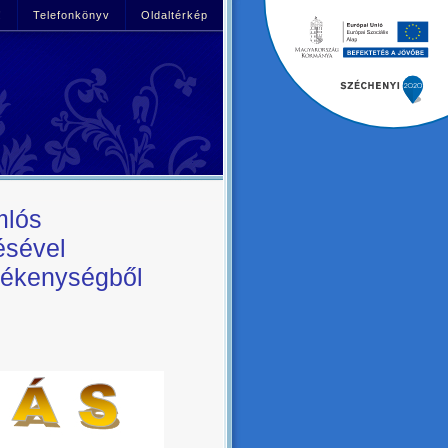
!
Telefonkönyv
Oldaltérkép
mlós
ésével
vékenységből