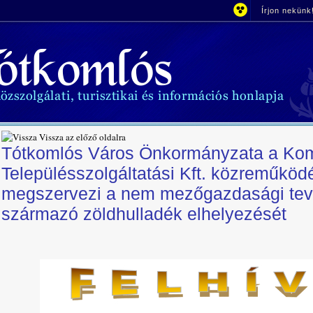
Írjon nekünk
Vissza az előző oldalra
Tótkomlós Város Önkormányzata a Ko
Településszolgáltatási Kft. közreműköd
megszervezi a nem mezőgazdasági te
származó zöldhulladék elhelyezését