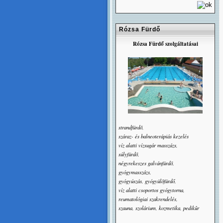
Rózsa Fürdő
Rózsa Fürdő szolgáltatásai
strandfürdõ,
száraz- és balneoterápiás kezelés
víz alatti vízsugár masszázs,
súlyfürdõ,
négyrekeszes galvánfürdõ,
gyógymasszázs,
gyógyúszás, gyógyülõfürdő,
víz alatti csoportos gyógytorna,
reumatológiai szakrendelés,
szauna, szolárium, kozmetika, pedikûr