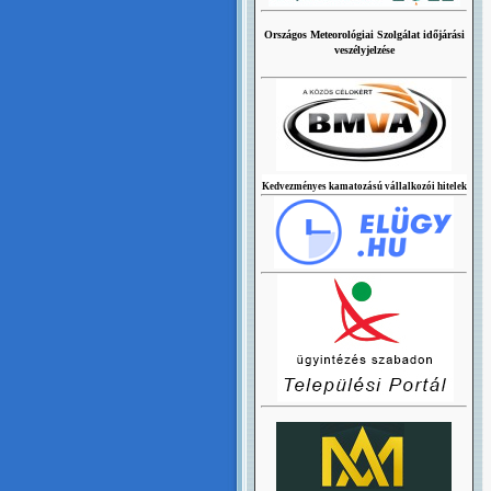
Országos Meteorológiai Szolgálat időjárási
veszélyjelzése
Kedvezményes kamatozású vállalkozói hitelek