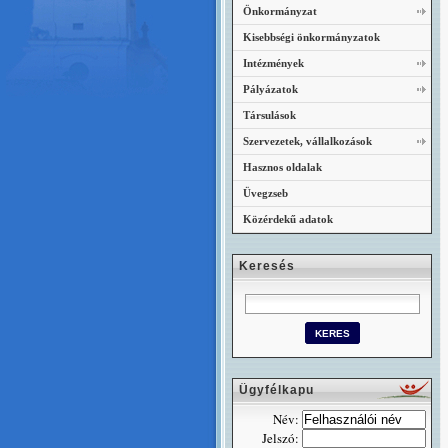
Önkormányzat
Kisebbségi önkormányzatok
Intézmények
Pályázatok
Társulások
Szervezetek, vállalkozások
Hasznos oldalak
Üvegzseb
Közérdekű adatok
Keresés
Ügyfélkapu
Név:
Jelszó: