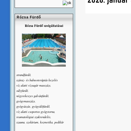
Rózsa Fürdő
Rózsa Fürdő szolgáltatásai
strandfürdõ,
száraz- és balneoterápiás kezelés
víz alatti vízsugár masszázs,
súlyfürdõ,
négyrekeszes galvánfürdõ,
gyógymasszázs,
gyógyúszás, gyógyülõfürdő,
víz alatti csoportos gyógytorna,
reumatológiai szakrendelés,
szauna, szolárium, kozmetika, pedikûr