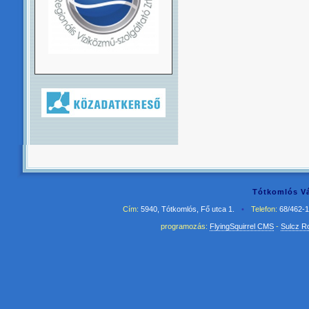
Tótkomlós Vá
Cím:
5940, Tótkomlós, Fő utca 1.
•
Telefon:
68/462-
programozás:
FlyingSquirrel CMS
-
Sulcz R