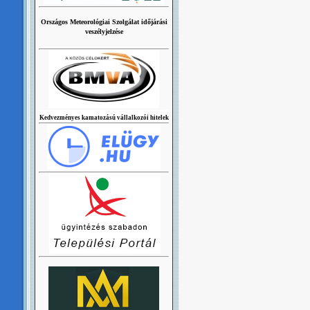
Országos Meteorológiai Szolgálat időjárási
veszélyjelzése
Kedvezményes kamatozású vállalkozói hitelek