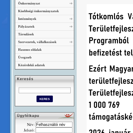
Önkormányzat
Kisebbségi önkormányzatok
Intézmények
Pályázatok
Társulások
Szervezetek, vállalkozások
Hasznos oldalak
Üvegzseb
Közérdekű adatok
Keresés
Ügyfélkapu
Név:
Jelszó: