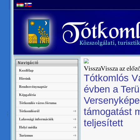
Navigáció
Vissza az előző
Kezdőlap
Tótkomlós V
Híreink
évben a Terül
Rendezvénynaptár
Képgaléria
Versenyképe
Tótkomlós város fóruma
támogatást m
Tótkomlósról
Lakossági információk
teljesített
Helyi média
Turizmus