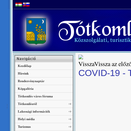
Navigáció
Vissza az előző
Kezdőlap
COVID-19 - T
Híreink
Rendezvénynaptár
Képgaléria
Tótkomlós város fóruma
Tótkomlósról
Lakossági információk
Helyi média
Turizmus