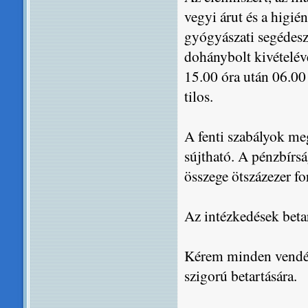
vegyi árut és a higié
gyógyászati segédesz
dohánybolt kivételéve
15.00 óra után 06.00 
tilos.
A fenti szabályok me
sújtható. A pénzbírs
összege ötszázezer for
Az intézkedések betar
Kérem minden vendégl
szigorú betartására.