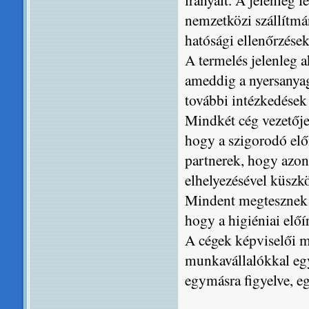
nemzetközi szállítmá
hatósági ellenőrzése
A termelés jelenleg 
ameddig a nyersanyag
további intézkedése
Mindkét cég vezetője
hogy a szigorodó el
partnerek, hogy azon
elhelyezésével küszk
Mindent megtesznek a
hogy a higiéniai előí
A cégek képviselői m
munkavállalókkal egy
egymásra figyelve, e