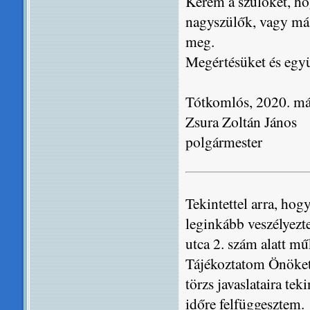
Kérem a szülőket, ho
nagyszülők, vagy más
meg.
Megértésüket és eg
Tótkomlós, 2020. má
Zsura Zoltán János
polgármester
Tekintettel arra, ho
leginkább veszélyezt
utca 2. szám alatt m
Tájékoztatom Önöket,
törzs javaslataira te
időre felfüggesztem.