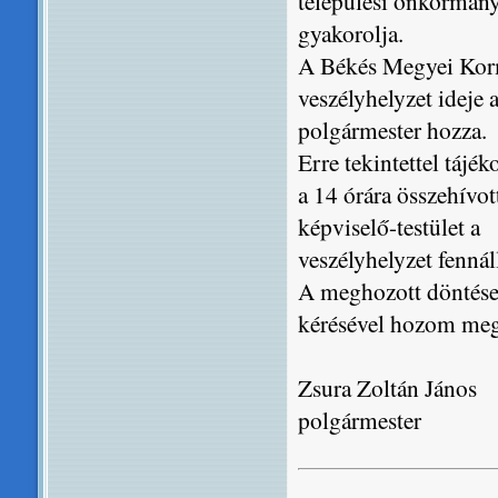
települési önkormány
gyakorolja.
A Békés Megyei Kormá
veszélyhelyzet ideje 
polgármester hozza.
Erre tekintettel tájé
a 14 órára összehívot
képviselő-testület a
veszélyhelyzet fennál
A meghozott döntései
kérésével hozom meg,
Zsura Zoltán János
polgármester