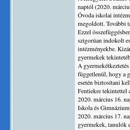
naptól (2020. március
Óvoda iskolai intézm
megoldott. További tá
Ezzel összefüggésben
szigorúan indokolt es
intézményekbe. Kizáró
gyermekek tekintetéb
A gyermekétkeztetés t
függetlenül, hogy a
esetén biztosítani kel
Fentiekre tekintettel
2020. március 16. na
Iskola és Gimnázium t
2020. március 17. nap
gyermekek, tanulók e