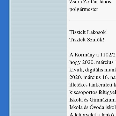
Zsura Zoltán János
polgármester
Tisztelt Lakosok!
Tisztelt Szülők!
A Kormány a 1102/202
hogy 2020. március 1
kívüli, digitális mu
2020. március 16. nap
illetékes tankerület
kiscsoportos felügyel
Iskola és Gimnázium,
Iskola és Óvoda isko
A felügyelet a Jankó