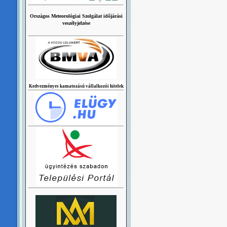
Országos Meteorológiai Szolgálat időjárási
veszélyjelzése
Kedvezményes kamatozású vállalkozói hitelek