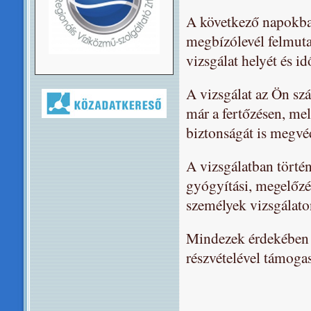
A következő napokba
megbízólevél felmuta
vizsgálat helyét és i
A vizsgálat az Ön szá
már a fertőzésen, me
biztonságát is megvé
A vizsgálatban történ
gyógyítási, megelőzés
személyek vizsgálaton
Mindezek érdekében 
részvételével támogas