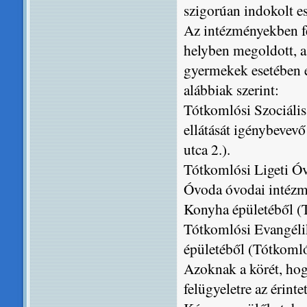
szigorúan indokolt e
Az intézményekben fe
helyben megoldott, a
gyermekek esetében el
alábbiak szerint:
Tótkomlósi Szociáli
ellátását igénybevev
utca 2.).
Tótkomlósi Ligeti Óv
Óvoda óvodai intézmé
Konyha épületéből (T
Tótkomlósi Evangélik
épületéből (Tótkomlós
Azoknak a körét, hogy
felügyeletre az érint