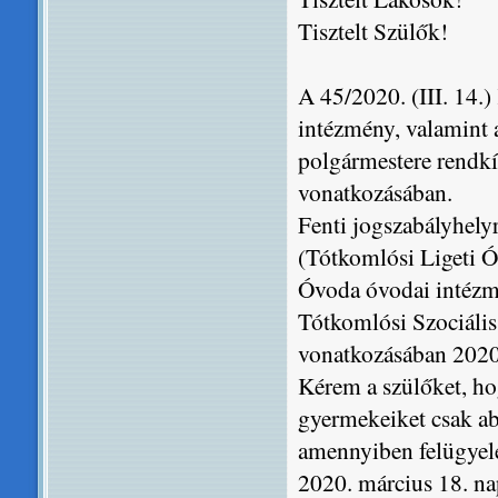
Tisztelt Szülők!
A 45/2020. (III. 14.
intézmény, valamint 
polgármestere rendkí
vonatkozásában.
Fenti jogszabályhel
(Tótkomlósi Ligeti Ó
Óvoda óvodai intézm
Tótkomlósi Szociáli
vonatkozásában 2020.
Kérem a szülőket, ho
gyermekeiket csak ab
amennyiben felügyel
2020. március 18. na