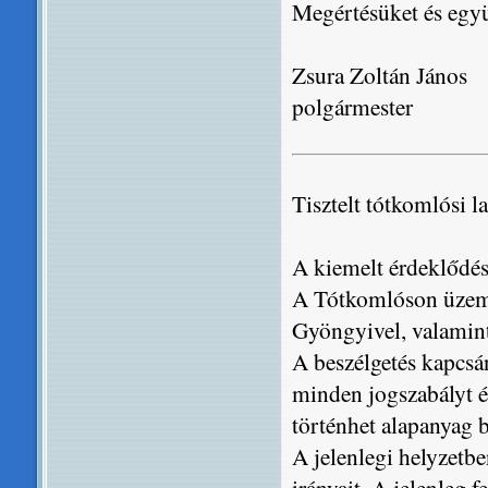
Megértésüket és eg
Zsura Zoltán János
polgármester
Tisztelt tótkomlósi l
A kiemelt érdeklődésr
A Tótkomlóson üzemel
Gyöngyivel, valamint
A beszélgetés kapcsán
minden jogszabályt és
történhet alapanyag b
A jelenlegi helyzetb
irányait. A jelenleg 