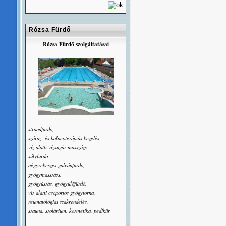
Rózsa Fürdő
Rózsa Fürdő szolgáltatásai
strandfürdõ,
száraz- és balneoterápiás kezelés
víz alatti vízsugár masszázs,
súlyfürdõ,
négyrekeszes galvánfürdõ,
gyógymasszázs,
gyógyúszás, gyógyülõfürdő,
víz alatti csoportos gyógytorna,
reumatológiai szakrendelés,
szauna, szolárium, kozmetika, pedikûr