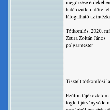
megőrzése érdekében
határozatlan időre f
látogatható az intézke
Tótkomlós, 2020. má
Zsura Zoltán János
polgármester
Tisztelt tótkomlósi l
Ezúton tájékoztatom
foglalt járványvédelm
országból hazaérkező