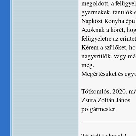
megoldott, a felügye
gyermekek, tanulók es
Napközi Konyha épüle
Azoknak a körét, hogy
felügyeletre az érint
Kérem a szülőket, ho
nagyszülők, vagy más
meg.
Megértésüket és eg
Tótkomlós, 2020. má
Zsura Zoltán János
polgármester
Tisztelt Lakosok!