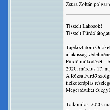
Zsura Zoltán polgárm
Tisztelt Lakosok!
Tisztelt Fürdőlátoga
Tájékoztatom Önöket
a lakosság védelméne
Fürdő működését – bel
2020. március 17. nap
A Rózsa Fürdő szolgá
fizikoterápiás részle
Megértésüket és eg
Tótkomlós, 2020. má