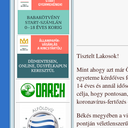
Tisztelt Lakosok!
Mint ahogy azt már Ö
egyeteme kérdőíves fe
14 éves és annál idős
célja, hogy pontosan
koronavírus-fertőzés 
Békés megyében a vi
pontján véletlenszer