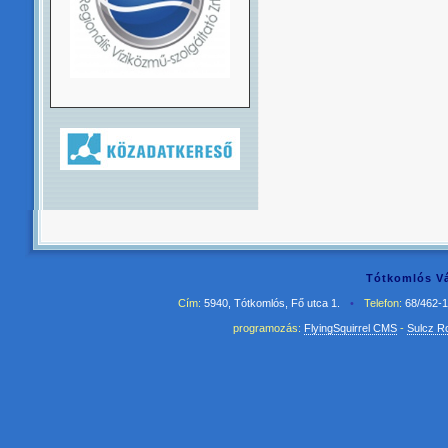
Tótkomlós Vá
Cím:
5940, Tótkomlós, Fő utca 1.
•
Telefon:
68/462-
programozás:
FlyingSquirrel CMS
-
Sulcz R