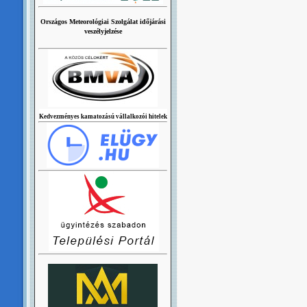
Országos Meteorológiai Szolgálat időjárási
veszélyjelzése
Kedvezményes kamatozású vállalkozói hitelek