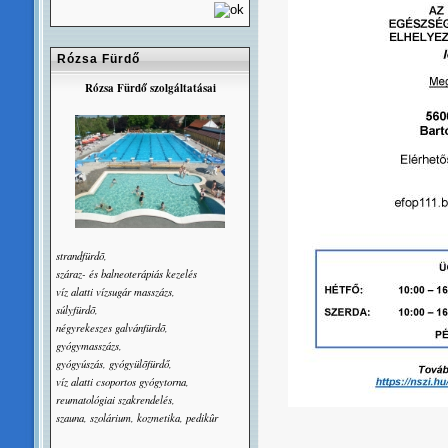
Rózsa Fürdő
Rózsa Fürdő szolgáltatásai
strandfürdõ,
száraz- és balneoterápiás kezelés
víz alatti vízsugár masszázs,
súlyfürdõ,
négyrekeszes galvánfürdõ,
gyógymasszázs,
gyógyúszás, gyógyülõfürdő,
víz alatti csoportos gyógytorna,
reumatológiai szakrendelés,
szauna, szolárium, kozmetika, pedikûr