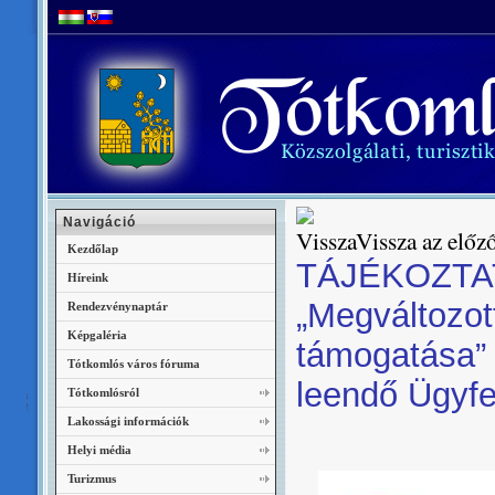
Navigáció
Vissza az előző
Kezdőlap
TÁJÉKOZTAT
Híreink
„Megváltozo
Rendezvénynaptár
Képgaléria
támogatása” 
Tótkomlós város fóruma
leendő Ügyfe
Tótkomlósról
Lakossági információk
Helyi média
Turizmus