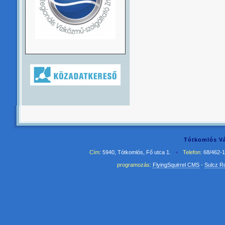
Tótkomlós Vá
Cím:
5940, Tótkomlós, Fő utca 1.
•
Telefon:
68/462-
programozás:
FlyingSquirrel CMS
-
Sulcz R