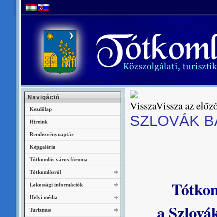
Navigáció
Vissza az előző
Kezdőlap
SZLOVÁK B
Híreink
Rendezvénynaptár
Képgaléria
Tótkomlós város fóruma
Tótkomlósról
Tótko
Lakossági információk
Helyi média
a Szlová
Turizmus