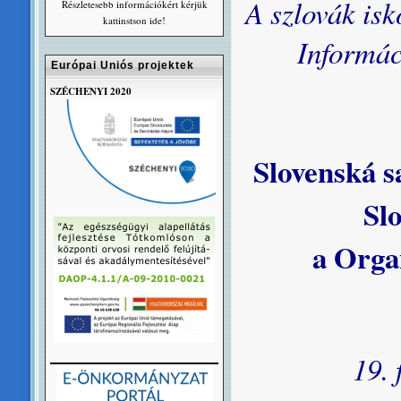
A szlovák isk
Részletesebb információkért kérjük
kattinstson ide!
Informác
Európai Uniós projektek
SZÉCHENYI 2020
Slovenská 
Sl
a Organ
19. 