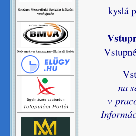
kyslá pr
Országos Meteorológiai Szolgálat időjárási
veszélyjelzése
Vstup
Vstupné 
Kedvezményes kamatozású vállalkozói hitelek
Vst
na s
v prac
Informác