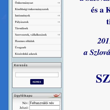
Önkormányzat
és a 
Kisebbségi önkormányzatok
Intézmények
t
Pályázatok
Társulások
Szervezetek, vállalkozások
201
Hasznos oldalak
Üvegzseb
a Szlová
Közérdekű adatok
Keresés
S
Ügyfélkapu
Név:
Jelszó: