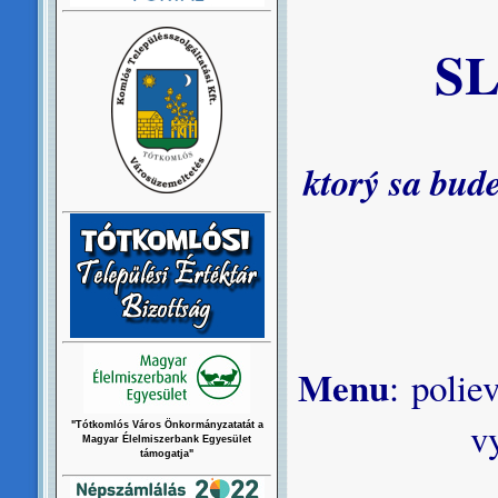
S
ktorý sa bud
Menu
: polie
vypr
"Tótkomlós Város Önkormányzatatát a
Magyar Élelmiszerbank Egyesület
támogatja"