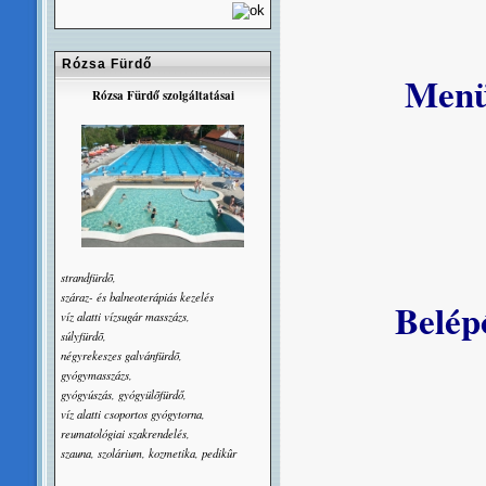
Rózsa Fürdő
Men
Rózsa Fürdő szolgáltatásai
rántot
tört
sav
strandfürdõ,
száraz- és balneoterápiás kezelés
Belép
víz alatti vízsugár masszázs,
súlyfürdõ,
Gyer
négyrekeszes galvánfürdõ,
gyógymasszázs,
gyógyúszás, gyógyülõfürdő,
víz alatti csoportos gyógytorna,
reumatológiai szakrendelés,
szauna, szolárium, kozmetika, pedikûr