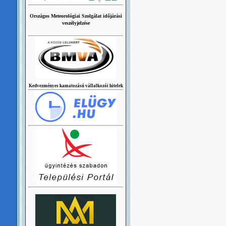
Országos Meteorológiai Szolgálat időjárási
veszélyjelzése
Kedvezményes kamatozású vállalkozói hitelek