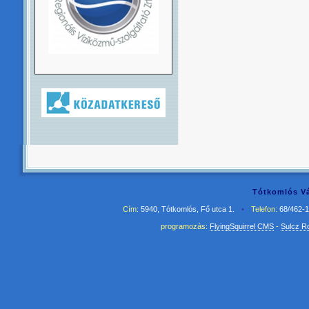
Tótkomlós Vá
Cím:
5940, Tótkomlós, Fő utca 1.
•
Telefon:
68/462-
programozás:
FlyingSquirrel CMS
-
Sulcz R