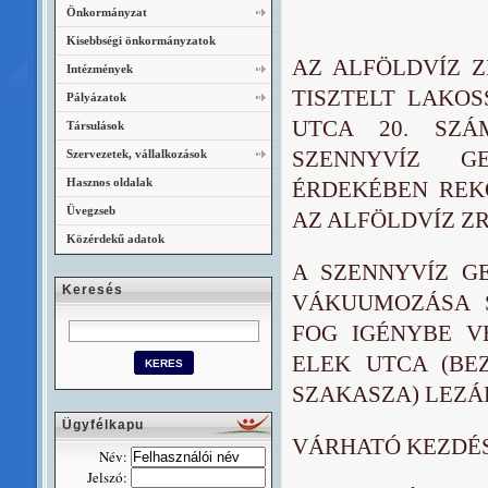
Önkormányzat
Kisebbségi önkormányzatok
AZ ALFÖLDVÍZ Z
Intézmények
TISZTELT LAKO
Pályázatok
UTCA 20. SZÁ
Társulások
SZENNYVÍZ GE
Szervezetek, vállalkozások
Hasznos oldalak
ÉRDEKÉBEN REK
Üvegzseb
AZ ALFÖLDVÍZ ZR
Közérdekű adatok
A SZENNYVÍZ G
Keresés
VÁKUUMOZÁSA S
FOG IGÉNYBE V
ELEK UTCA (BE
SZAKASZA) LEZÁ
Ügyfélkapu
VÁRHATÓ KEZDÉSI
Név:
Jelszó: