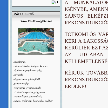
A MUNKÁLATOK
IGÉNYBE, AMENN
Rózsa Fürdő
SAJNOS ELKÉPZ
Rózsa Fürdő szolgáltatásai
REKONSTRUKCIÓ
TÓTKOMLÓS VÁR
KÉRI A LAKOSS
KERÜLJÉK EZT A
AZ UTCÁBAN
KELLEMETLENSÉ
strandfürdõ,
száraz- és balneoterápiás kezelés
víz alatti vízsugár masszázs,
KÉRJÜK TOVÁBB
súlyfürdõ,
REKONSTRUKCI
négyrekeszes galvánfürdõ,
gyógymasszázs,
ÉRDEKE!
gyógyúszás, gyógyülõfürdő,
víz alatti csoportos gyógytorna,
reumatológiai szakrendelés,
szauna, szolárium, kozmetika, pedikûr