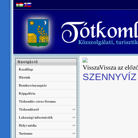
Navigáció
Vissza az előző
Kezdőlap
SZENNYVÍZ
Híreink
Rendezvénynaptár
Képgaléria
Tótkomlós város fóruma
Tótkomlósról
Lakossági információk
Helyi média
Turizmus