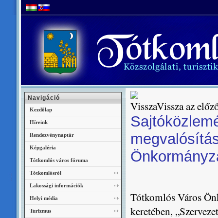
Navigáció
Vissza az előző
Kezdőlap
Sajtóközlemé
Híreink
megvalósítá
Rendezvénynaptár
Képgaléria
Önkormányza
Tótkomlós város fóruma
Tótkomlósról
Lakossági információk
Tótkomlós Város Önk
Helyi média
keretében, „Szerveze
Turizmus