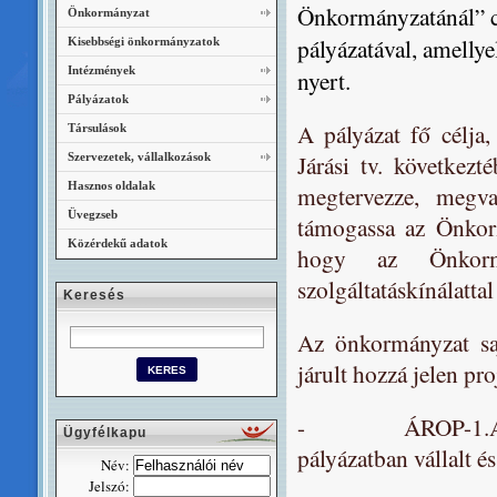
Önkormányzatánál” 
Önkormányzat
pályázatával, amellye
Kisebbségi önkormányzatok
Intézmények
nyert.
Pályázatok
A pályázat fő célj
Társulások
Járási tv. következt
Szervezetek, vállalkozások
Hasznos oldalak
megtervezze, megval
Üvegzseb
támogassa az Önkorm
Közérdekű adatok
hogy az Önkormán
szolgáltatáskínálatta
Keresés
Az önkormányzat saj
járult hozzá jelen pr
- ÁROP-1.A.2. A p
Ügyfélkapu
pályázatban vállalt é
Név:
Jelszó: