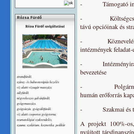
- Támogató infrastr
- Költségcsökkent
Rózsa Fürdő
távú opcióinak és st
Rózsa Fürdő szolgáltatásai
- Köznevelési-okta
intézmények feladat-e
- Intézményirányítá
bevezetése
strandfürdõ,
száraz- és balneoterápiás kezelés
- Polgármesteri h
víz alatti vízsugár masszázs,
súlyfürdõ,
humán erőforrás kapa
négyrekeszes galvánfürdõ,
gyógymasszázs,
- Szakmai és támo
gyógyúszás, gyógyülõfürdő,
víz alatti csoportos gyógytorna,
reumatológiai szakrendelés,
A projekt 100%-os,
szauna, szolárium, kozmetika, pedikûr
nyújtott társfinansz