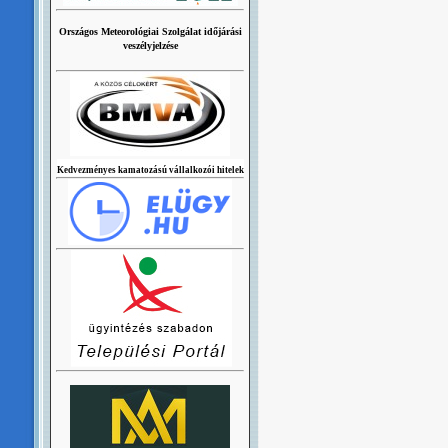
Országos Meteorológiai Szolgálat időjárási
veszélyjelzése
Kedvezményes kamatozású vállalkozói hitelek