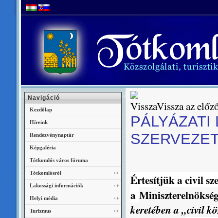
Navigáció
Vissza az előző
Kezdőlap
PÁLYÁZATI 
Híreink
SZERVEZET
Rendezvénynaptár
Képgaléria
Tótkomlós város fóruma
Tótkomlósról
Értesítjük a civil s
Lakossági információk
a
Miniszterelnöksé
Helyi média
keretében a „civil kö
Turizmus