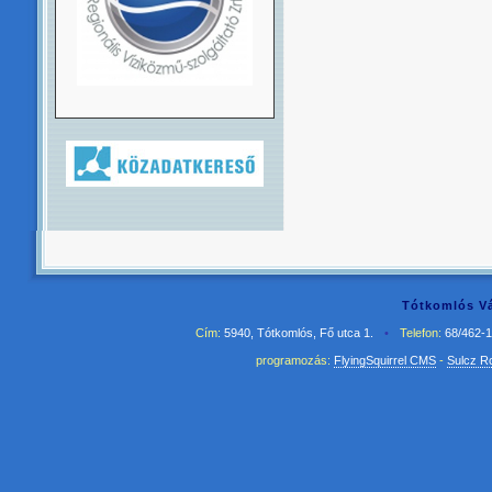
Tótkomlós Vá
Cím:
5940, Tótkomlós, Fő utca 1.
•
Telefon:
68/462-
programozás:
FlyingSquirrel CMS
-
Sulcz R