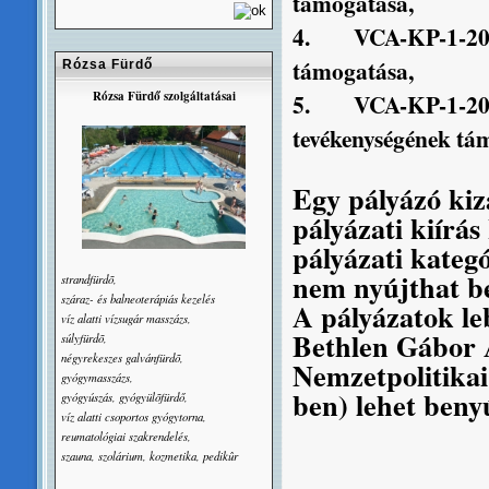
támogatása,
4.
VCA-KP-1-20
támogatása,
Rózsa Fürdő
Rózsa Fürdő szolgáltatásai
5.
VCA-KP-1-20
tevékenységének tá
Egy pályázó kiz
pályázati kiírá
pályázati kateg
nem nyújthat be
strandfürdõ,
száraz- és balneoterápiás kezelés
A pályázatok le
víz alatti vízsugár masszázs,
Bethlen Gábor A
súlyfürdõ,
négyrekeszes galvánfürdõ,
Nemzetpolitikai
gyógymasszázs,
ben) lehet beny
gyógyúszás, gyógyülõfürdő,
víz alatti csoportos gyógytorna,
reumatológiai szakrendelés,
szauna, szolárium, kozmetika, pedikûr