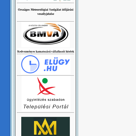
Országos Meteorológiai Szolgálat időjárási
veszélyjelzése
Kedvezményes kamatozású vállalkozói hitelek