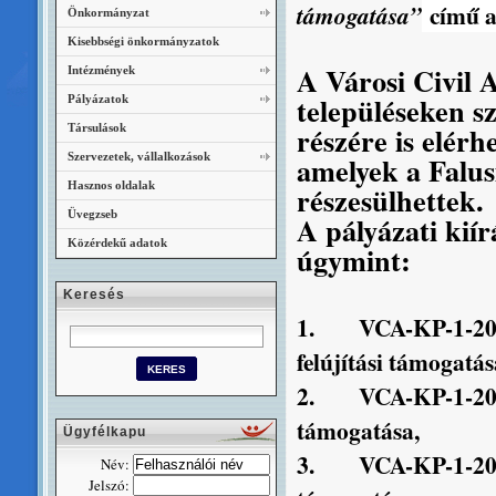
című al
támogatása”
Önkormányzat
Kisebbségi önkormányzatok
A Városi Civil A
Intézmények
településeken sz
Pályázatok
részére is elérh
Társulások
Szervezetek, vállalkozások
amelyek a Falus
Hasznos oldalak
részesülhettek.
Üvegzseb
A pályázati kiír
Közérdekű adatok
úgymint:
Keresés
1.
VCA-KP-1-20
felújítási támogatás
2.
VCA-KP-1-20
támogatása,
Ügyfélkapu
3.
VCA-KP-1-20
Név:
Jelszó: