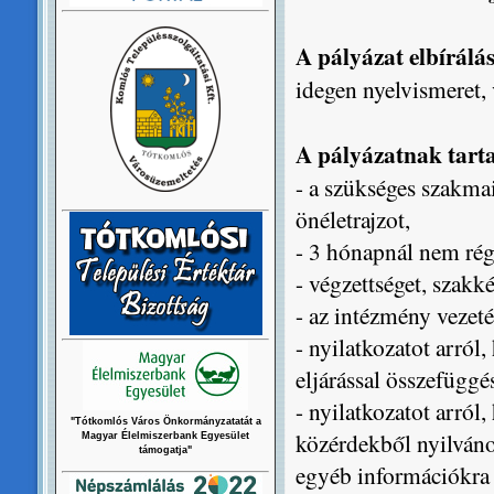
A pályázat elbírálás
idegen nyelvismeret, 
A pályázatnak tarta
- a szükséges szakmai
önéletrajzot,
- 3 hónapnál nem rég
- végzettséget, szakk
- az intézmény vezeté
- nyilatkozatot arról
eljárással összefüggé
- nyilatkozatot arról
"Tótkomlós Város Önkormányzatatát a
közérdekből nyilváno
Magyar Élelmiszerbank Egyesület
támogatja"
egyéb információkra t