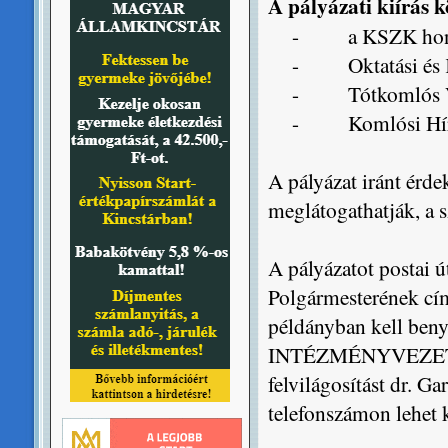
A pályázati kiírás k
-
a KSZK hon
-
Oktatási és
-
Tótkomlós 
-
Komlósi H
A pályázat iránt érde
meglátogathatják, a 
A pályázatot postai 
Polgármesterének cím
példányban kell beny
INTÉZMÉNYVEZETŐI 
felvilágosítást dr. G
telefonszámon lehet 