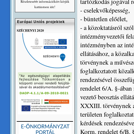
tartózkodás jogával r
Részletesebb információkért kérjük
kattinstson ide!
- cselekvőképesség,
- büntetlen előélet,
Európai Uniós projektek
- a közoktatásról sz
SZÉCHENYI 2020
intézményvezetői fela
intézményben az inté
ellátásához, a közalk
törvénynek a művésze
foglalkoztatott köza
rendezésével összefü
rendelet 6/A. §-ában
vezető beosztás ellát
XXXIII. törvénynek 
területen foglalkozt
kérdések rendezéséve
Korm. rendelet 6/B. §