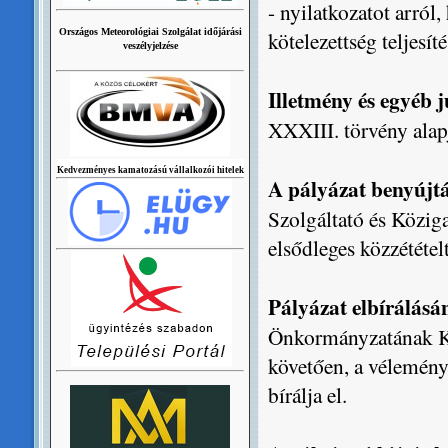
- nyilatkozatot arról,
Országos Meteorológiai Szolgálat időjárási
kötelezettség teljesíté
veszélyjelzése
Illetmény és egyéb j
XXXIII. törvény alap
Kedvezményes kamatozású vállalkozói hitelek
A pályázat benyújt
Szolgáltató és Közi
elsődleges közzététel
Pályázat elbírálásá
Önkormányzatának Képv
követően, a véleménye
bírálja el.