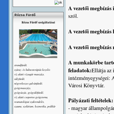
A vezetői megbízás
szól.
Rózsa Fürdő
Rózsa Fürdő szolgáltatásai
A vezetői megbízás
A vezetői megbízás
A munkakörbe tartoz
strandfürdõ,
feladatok:
Ellátja az
száraz- és balneoterápiás kezelés
víz alatti vízsugár masszázs,
intézményegységei: 
súlyfürdõ,
négyrekeszes galvánfürdõ,
Városi Könyvtár.
gyógymasszázs,
gyógyúszás, gyógyülõfürdő,
víz alatti csoportos gyógytorna,
Pályázati feltételek:
reumatológiai szakrendelés,
- magyar állampolgár
szauna, szolárium, kozmetika, pedikûr