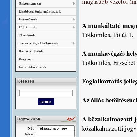
magasabb vezetői (in
Önkormányzat
Kisebbségi önkormányzatok
Intézmények
A munkáltató megn
Pályázatok
Tótkomlós, Fő út 1.
Társulások
Szervezetek, vállalkozások
A munkavégzés hel
Hasznos oldalak
Üvegzseb
Tótkomlós, Erzsébet 
Közérdekű adatok
Foglalkoztatás jelle
Keresés
Az állás betöltésén
A közalkalmazotti 
Ügyfélkapu
közalkalmazotti jogv
Név:
Jelszó: