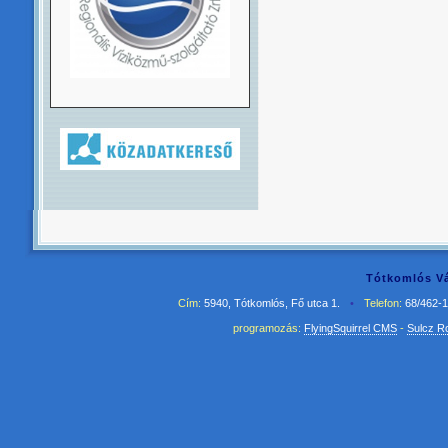
Tótkomlós Vá
Cím:
5940, Tótkomlós, Fő utca 1.
•
Telefon:
68/462-
programozás:
FlyingSquirrel CMS
-
Sulcz R