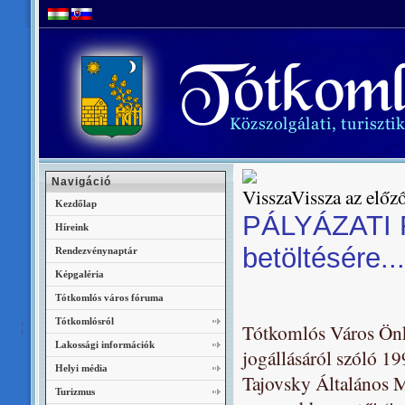
Navigáció
Vissza az előző
Kezdőlap
PÁLYÁZATI F
Híreink
betöltésére...
Rendezvénynaptár
Képgaléria
Tótkomlós város fóruma
Tótkomlósról
Tótkomlós Város Önk
Lakossági információk
jogállásáról szóló 19
Helyi média
Tajovsky Általános 
Turizmus