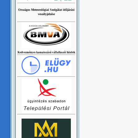
Országos Meteorológiai Szolgálat időjárási
veszélyjelzése
Kedvezményes kamatozású vállalkozói hitelek