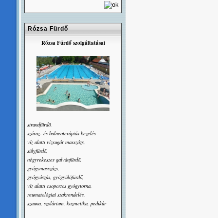
Rózsa Fürdő
Rózsa Fürdő szolgáltatásai
strandfürdõ,
száraz- és balneoterápiás kezelés
víz alatti vízsugár masszázs,
súlyfürdõ,
négyrekeszes galvánfürdõ,
gyógymasszázs,
gyógyúszás, gyógyülõfürdő,
víz alatti csoportos gyógytorna,
reumatológiai szakrendelés,
szauna, szolárium, kozmetika, pedikûr