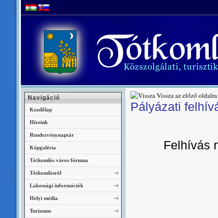
Vissza az előző oldalra
Navigáció
Pályázati felhív
Kezdőlap
Híreink
Rendezvénynaptár
Felhívás m
Képgaléria
Tótkomlós város fóruma
Tótkomlósról
Lakossági információk
Helyi média
Turizmus