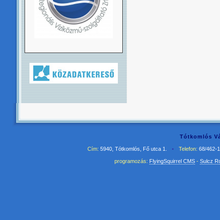
Tótkomlós Vá
Cím:
5940, Tótkomlós, Fő utca 1.
•
Telefon:
68/462-
programozás:
FlyingSquirrel CMS
-
Sulcz R