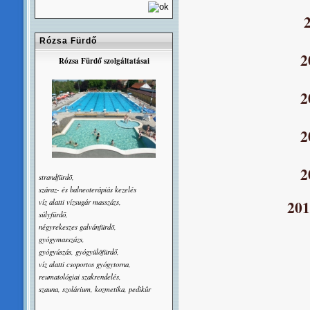
Rózsa Fürdő
2
Rózsa Fürdő szolgáltatásai
2
2
2
strandfürdõ,
száraz- és balneoterápiás kezelés
víz alatti vízsugár masszázs,
20
súlyfürdõ,
négyrekeszes galvánfürdõ,
gyógymasszázs,
gyógyúszás, gyógyülõfürdő,
víz alatti csoportos gyógytorna,
reumatológiai szakrendelés,
szauna, szolárium, kozmetika, pedikûr