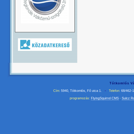
Tótkomlós Vá
Cím:
5940, Tótkomlós, Fő utca 1.
•
Telefon:
68/462-
programozás:
FlyingSquirrel CMS
-
Sulcz R