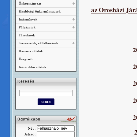
Önkormányzat
az Orosházi Járá
Kisebbségi önkormányzatok
Intézmények
Pályázatok
Társulások
Szervezetek, vállalkozások
2
Hasznos oldalak
Üvegzseb
2
Közérdekű adatok
2
Keresés
2
2
Ügyfélkapu
Név:
Jelszó: