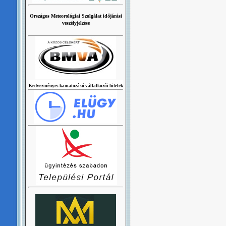
Országos Meteorológiai Szolgálat időjárási
veszélyjelzése
Kedvezményes kamatozású vállalkozói hitelek