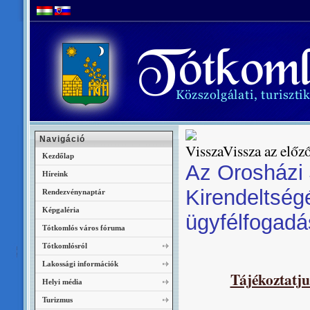
Navigáció
Vissza az előző
Kezdőlap
Az Orosházi 
Híreink
Kirendeltség
Rendezvénynaptár
Képgaléria
ügyfélfogadás
Tótkomlós város fóruma
Tótkomlósról
Lakossági információk
Tájékoztatju
Helyi média
Turizmus