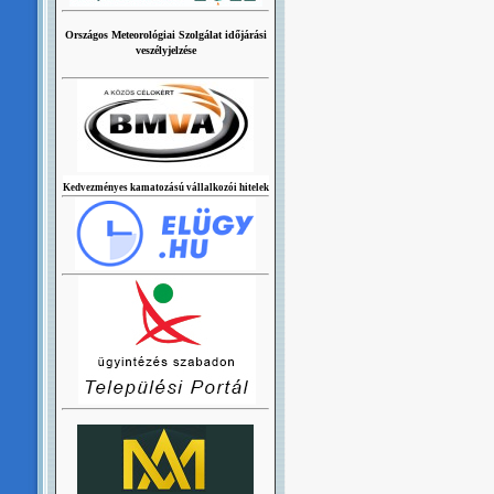
Országos Meteorológiai Szolgálat időjárási
veszélyjelzése
Kedvezményes kamatozású vállalkozói hitelek