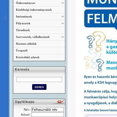
Önkormányzat
Kisebbségi önkormányzatok
Intézmények
Pályázatok
Társulások
Szervezetek, vállalkozások
Hasznos oldalak
Üvegzseb
Közérdekű adatok
Keresés
Ügyfélkapu
Név:
Jelszó: