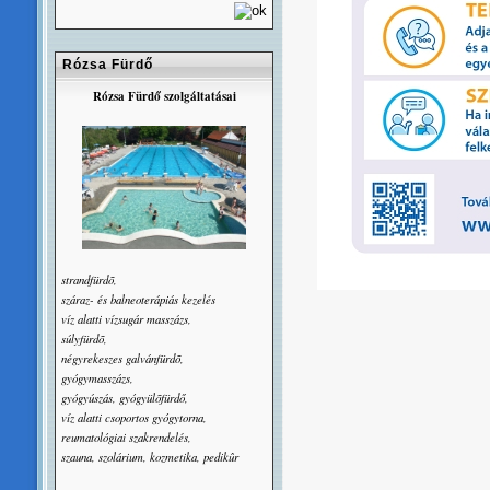
Rózsa Fürdő
Rózsa Fürdő szolgáltatásai
strandfürdõ,
száraz- és balneoterápiás kezelés
víz alatti vízsugár masszázs,
súlyfürdõ,
négyrekeszes galvánfürdõ,
gyógymasszázs,
gyógyúszás, gyógyülõfürdő,
víz alatti csoportos gyógytorna,
reumatológiai szakrendelés,
szauna, szolárium, kozmetika, pedikûr