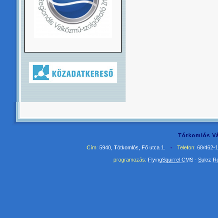
Tótkomlós Vá
Cím:
5940, Tótkomlós, Fő utca 1.
•
Telefon:
68/462-
programozás:
FlyingSquirrel CMS
-
Sulcz R