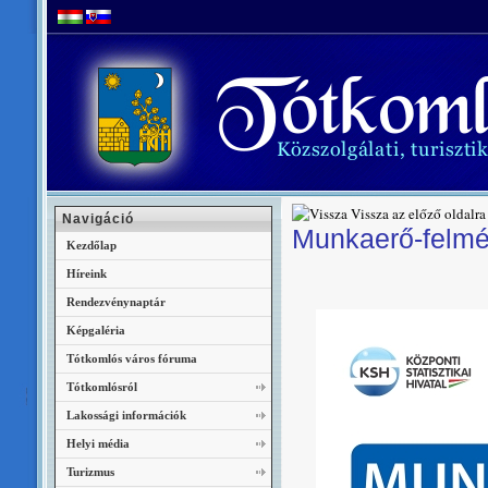
Vissza az előző oldalra
Navigáció
Munkaerő-felmér
Kezdőlap
Híreink
Rendezvénynaptár
Képgaléria
Tótkomlós város fóruma
Tótkomlósról
Lakossági információk
Helyi média
Turizmus