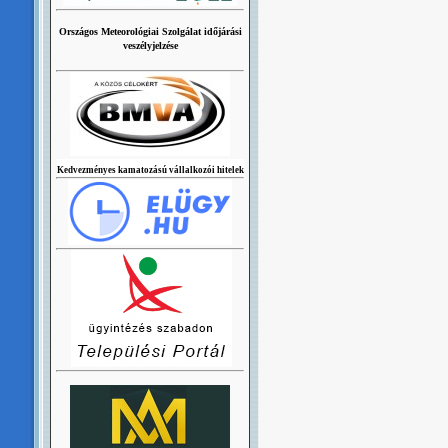
Országos Meteorológiai Szolgálat időjárási
veszélyjelzése
Kedvezményes kamatozású vállalkozói hitelek