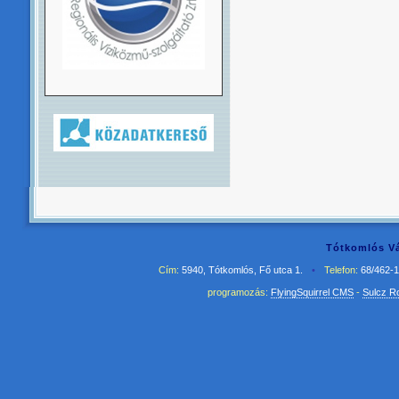
Tótkomlós Vá
Cím:
5940, Tótkomlós, Fő utca 1.
•
Telefon:
68/462-
programozás:
FlyingSquirrel CMS
-
Sulcz R