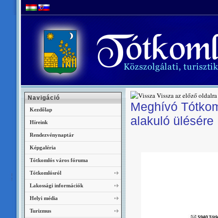
Vissza az előző oldalra
Navigáció
Meghívó Tótkom
Kezdőlap
alakuló ülésére
Híreink
Rendezvénynaptár
Képgaléria
Tótkomlós város fóruma
Tótkomlósról
Lakossági információk
Helyi média
Turizmus