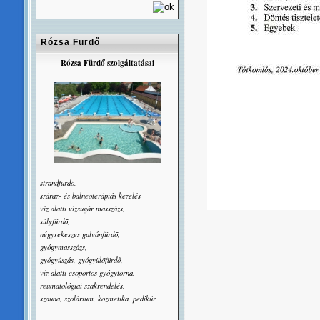
Rózsa Fürdő
Rózsa Fürdő szolgáltatásai
strandfürdõ,
száraz- és balneoterápiás kezelés
víz alatti vízsugár masszázs,
súlyfürdõ,
négyrekeszes galvánfürdõ,
gyógymasszázs,
gyógyúszás, gyógyülõfürdő,
víz alatti csoportos gyógytorna,
reumatológiai szakrendelés,
szauna, szolárium, kozmetika, pedikûr