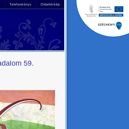
!
Telefonkönyv
Oldaltérkép
adalom 59.