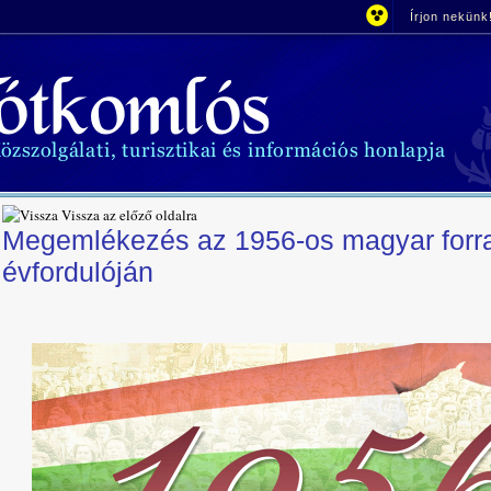
Írjon nekünk
Vissza az előző oldalra
Megemlékezés az 1956-os magyar forr
évfordulóján