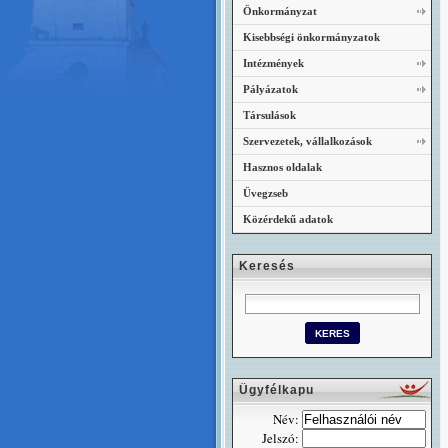
Önkormányzat
Kisebbségi önkormányzatok
Intézmények
Pályázatok
Társulások
Szervezetek, vállalkozások
Hasznos oldalak
Üvegzseb
Közérdekű adatok
Keresés
Ügyfélkapu
Név:
Jelszó: