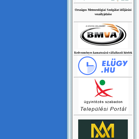
Országos Meteorológiai Szolgálat időjárási
veszélyjelzése
Kedvezményes kamatozású vállalkozói hitelek