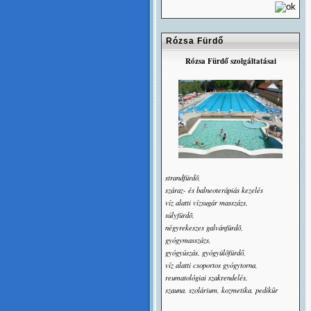
Rózsa Fürdő
Rózsa Fürdő szolgáltatásai
strandfürdõ,
száraz- és balneoterápiás kezelés
víz alatti vízsugár masszázs,
súlyfürdõ,
négyrekeszes galvánfürdõ,
gyógymasszázs,
gyógyúszás, gyógyülõfürdő,
víz alatti csoportos gyógytorna,
reumatológiai szakrendelés,
szauna, szolárium, kozmetika, pedikûr