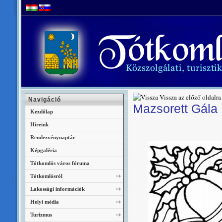
Vissza az előző oldalra
Navigáció
Mazsorett Gála
Kezdőlap
Híreink
Rendezvénynaptár
Képgaléria
Tótkomlós város fóruma
Tótkomlósról
Lakossági információk
Helyi média
Turizmus