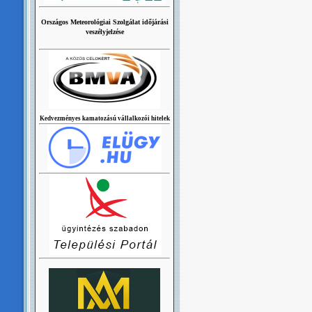
Országos Meteorológiai Szolgálat időjárási
veszélyjelzése
Kedvezményes kamatozású vállalkozói hitelek