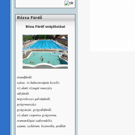
Rózsa Fürdő
Rózsa Fürdő szolgáltatásai
strandfürdõ,
száraz- és balneoterápiás kezelés
víz alatti vízsugár masszázs,
súlyfürdõ,
négyrekeszes galvánfürdõ,
gyógymasszázs,
gyógyúszás, gyógyülõfürdő,
víz alatti csoportos gyógytorna,
reumatológiai szakrendelés,
szauna, szolárium, kozmetika, pedikûr