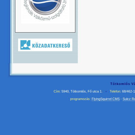
Tótkomlós Vá
Cím:
5940, Tótkomlós, Fő utca 1.
•
Telefon:
68/462-
programozás:
FlyingSquirrel CMS
-
Sulcz R