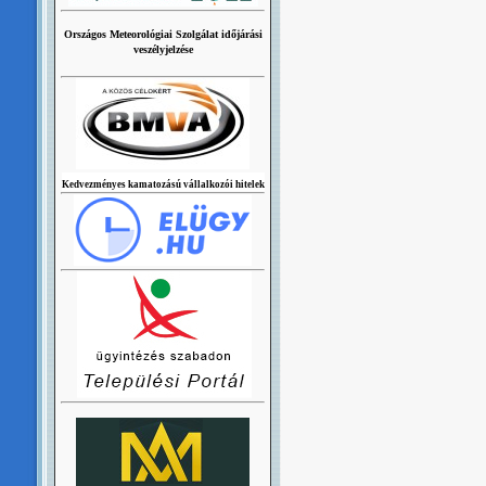
Országos Meteorológiai Szolgálat időjárási
veszélyjelzése
Kedvezményes kamatozású vállalkozói hitelek