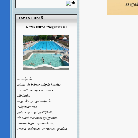
Rózsa Fürdő
Rózsa Fürdő szolgáltatásai
strandfürdõ,
száraz- és balneoterápiás kezelés
víz alatti vízsugár masszázs,
súlyfürdõ,
négyrekeszes galvánfürdõ,
gyógymasszázs,
gyógyúszás, gyógyülõfürdő,
víz alatti csoportos gyógytorna,
reumatológiai szakrendelés,
szauna, szolárium, kozmetika, pedikûr