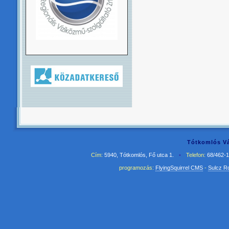
Tótkomlós Vá
Cím:
5940, Tótkomlós, Fő utca 1.
•
Telefon:
68/462-
programozás:
FlyingSquirrel CMS
-
Sulcz R