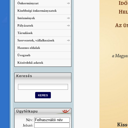
Önkormányzat
Kisebbségi önkormányzatok
Intézmények
Pályázatok
Társulások
Szervezetek, vállalkozások
Hasznos oldalak
Üvegzseb
Közérdekű adatok
Keresés
Ügyfélkapu
Név:
Jelszó: