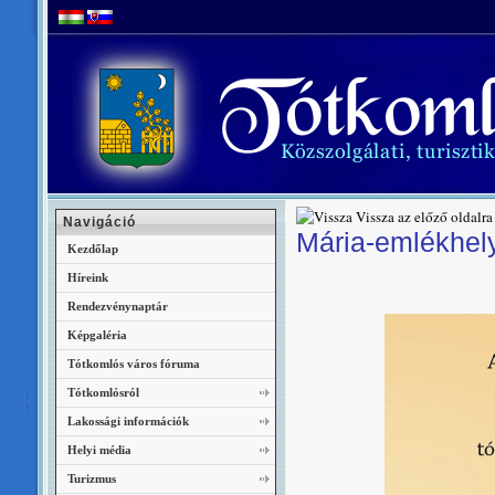
Vissza az előző oldalra
Navigáció
Mária-emlékhel
Kezdőlap
Híreink
Rendezvénynaptár
Képgaléria
Tótkomlós város fóruma
Tótkomlósról
Lakossági információk
Helyi média
Turizmus