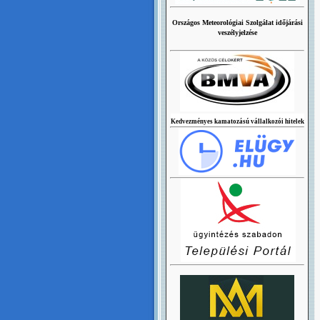
Országos Meteorológiai Szolgálat időjárási
veszélyjelzése
Kedvezményes kamatozású vállalkozói hitelek