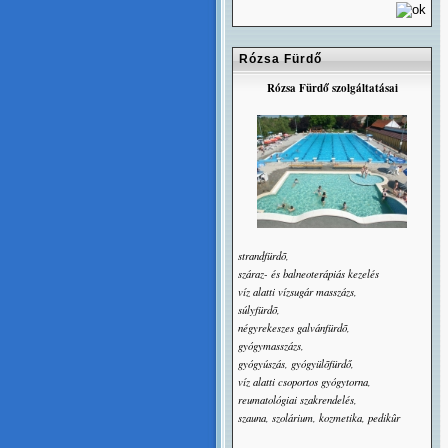
Rózsa Fürdő
Rózsa Fürdő szolgáltatásai
strandfürdõ,
száraz- és balneoterápiás kezelés
víz alatti vízsugár masszázs,
súlyfürdõ,
négyrekeszes galvánfürdõ,
gyógymasszázs,
gyógyúszás, gyógyülõfürdő,
víz alatti csoportos gyógytorna,
reumatológiai szakrendelés,
szauna, szolárium, kozmetika, pedikûr