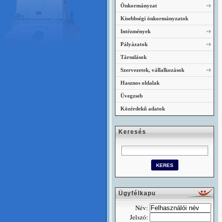
Önkormányzat
Kisebbségi önkormányzatok
Intézmények
Pályázatok
Társulások
Szervezetek, vállalkozások
Hasznos oldalak
Üvegzseb
Közérdekű adatok
Keresés
Ügyfélkapu
Név:
Jelszó: