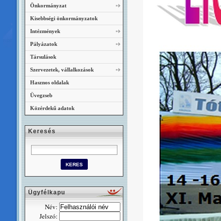
Önkormányzat
Kisebbségi önkormányzatok
Intézmények
Pályázatok
Társulások
Szervezetek, vállalkozások
Hasznos oldalak
Üvegzseb
Közérdekű adatok
Keresés
Ügyfélkapu
Név:
Jelszó: