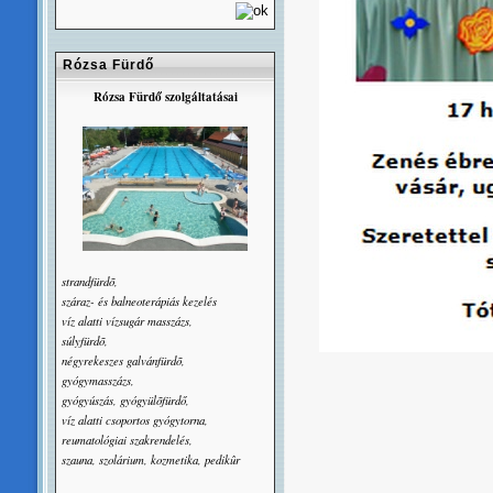
Rózsa Fürdő
Rózsa Fürdő szolgáltatásai
strandfürdõ,
száraz- és balneoterápiás kezelés
víz alatti vízsugár masszázs,
súlyfürdõ,
négyrekeszes galvánfürdõ,
gyógymasszázs,
gyógyúszás, gyógyülõfürdő,
víz alatti csoportos gyógytorna,
reumatológiai szakrendelés,
szauna, szolárium, kozmetika, pedikûr