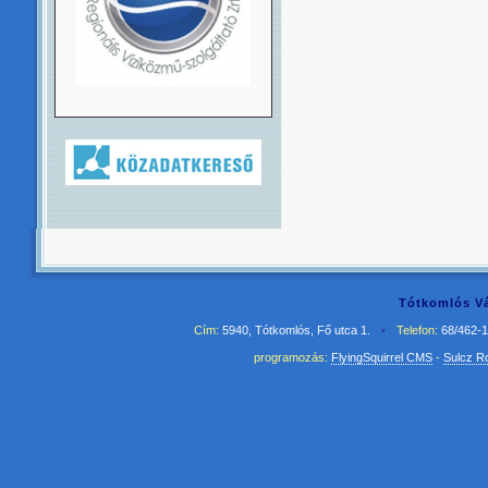
Tótkomlós Vá
Cím:
5940, Tótkomlós, Fő utca 1.
•
Telefon:
68/462-
programozás:
FlyingSquirrel CMS
-
Sulcz R