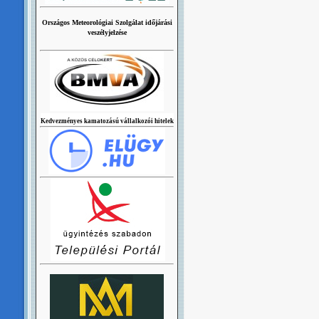
Országos Meteorológiai Szolgálat időjárási
veszélyjelzése
Kedvezményes kamatozású vállalkozói hitelek