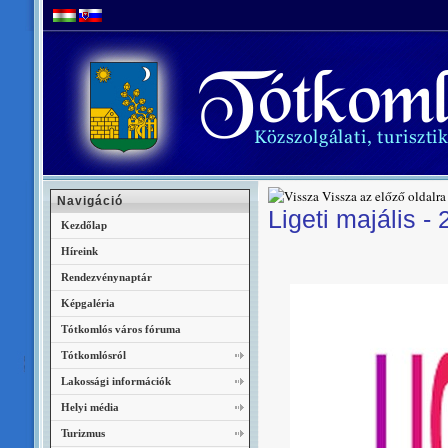
Vissza az előző oldalra
Navigáció
Ligeti majális -
Kezdőlap
Híreink
Rendezvénynaptár
Képgaléria
Tótkomlós város fóruma
Tótkomlósról
Lakossági információk
Helyi média
Turizmus