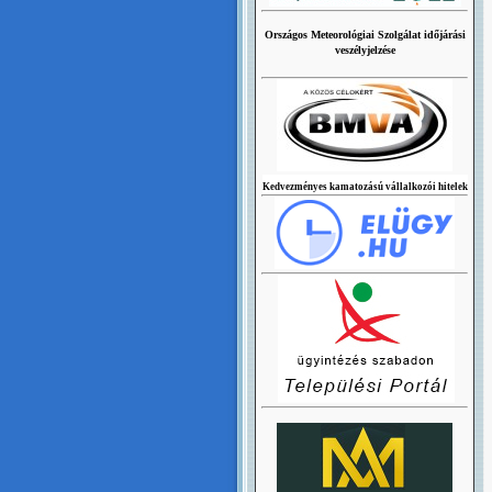
Országos Meteorológiai Szolgálat időjárási
veszélyjelzése
Kedvezményes kamatozású vállalkozói hitelek