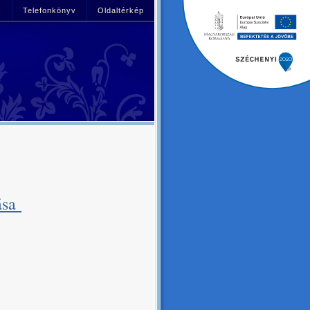
!
Telefonkönyv
Oldaltérkép
tása