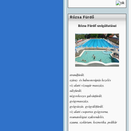
Rózsa Fürdő
Rózsa Fürdő szolgáltatásai
strandfürdõ,
száraz- és balneoterápiás kezelés
víz alatti vízsugár masszázs,
súlyfürdõ,
négyrekeszes galvánfürdõ,
gyógymasszázs,
gyógyúszás, gyógyülõfürdő,
víz alatti csoportos gyógytorna,
reumatológiai szakrendelés,
szauna, szolárium, kozmetika, pedikûr