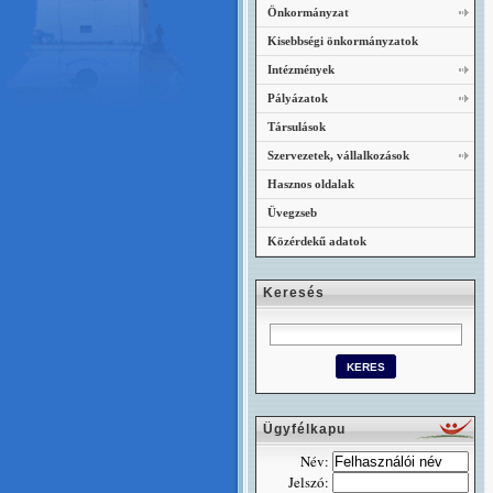
Önkormányzat
Kisebbségi önkormányzatok
Intézmények
Pályázatok
Társulások
Szervezetek, vállalkozások
Hasznos oldalak
Üvegzseb
Közérdekű adatok
Keresés
Ügyfélkapu
Név:
Jelszó: