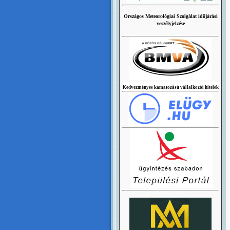
Országos Meteorológiai Szolgálat időjárási
veszélyjelzése
Kedvezményes kamatozású vállalkozói hitelek