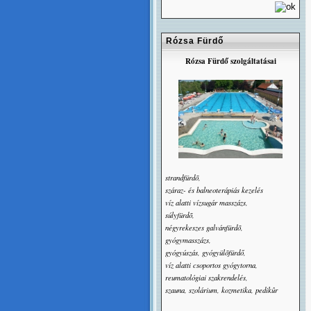
Rózsa Fürdő
Rózsa Fürdő szolgáltatásai
strandfürdõ,
száraz- és balneoterápiás kezelés
víz alatti vízsugár masszázs,
súlyfürdõ,
négyrekeszes galvánfürdõ,
gyógymasszázs,
gyógyúszás, gyógyülõfürdő,
víz alatti csoportos gyógytorna,
reumatológiai szakrendelés,
szauna, szolárium, kozmetika, pedikûr