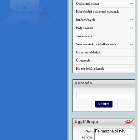
Önkormányzat
Kisebbségi önkormányzatok
Intézmények
Pályázatok
Társulások
Szervezetek, vállalkozások
Hasznos oldalak
Üvegzseb
Közérdekű adatok
Keresés
Ügyfélkapu
Név:
Jelszó: