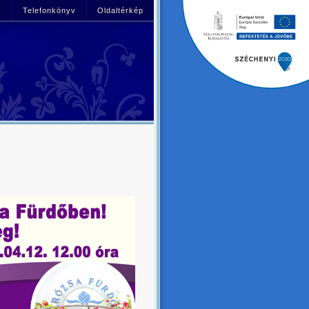
!
Telefonkönyv
Oldaltérkép