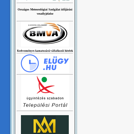
Országos Meteorológiai Szolgálat időjárási
veszélyjelzése
Kedvezményes kamatozású vállalkozói hitelek