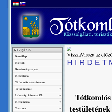
Navigáció
Vissza az előző
Kezdőlap
H I R D E T 
Híreink
Rendezvénynaptár
Képgaléria
Tótkomlós város fóruma
Tótkomlósról
Tótkomlós
Lakossági információk
Helyi média
testületének
Turizmus