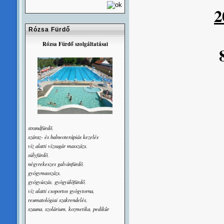
2
Rózsa Fürdő
Rózsa Fürdő szolgáltatásai
strandfürdõ,
száraz- és balneoterápiás kezelés
víz alatti vízsugár masszázs,
súlyfürdõ,
négyrekeszes galvánfürdõ,
gyógymasszázs,
gyógyúszás, gyógyülõfürdő,
víz alatti csoportos gyógytorna,
reumatológiai szakrendelés,
szauna, szolárium, kozmetika, pedikûr