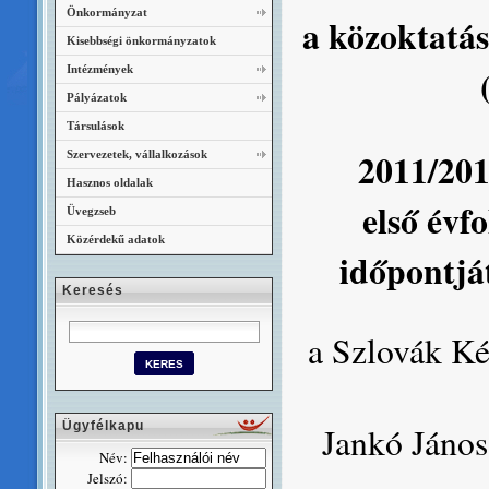
Önkormányzat
a közoktatás
Kisebbségi önkormányzatok
Intézmények
Pályázatok
Társulások
2011/201
Szervezetek, vállalkozások
Hasznos oldalak
első évf
Üvegzseb
Közérdekű adatok
időpontjá
Keresés
a Szlovák Ké
Ügyfélkapu
Jankó János
Név:
Jelszó: