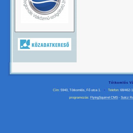
Tótkomlós Vá
Cím:
5940, Tótkomlós, Fő utca 1.
•
Telefon:
68/462-
programozás:
FlyingSquirrel CMS
-
Sulcz R