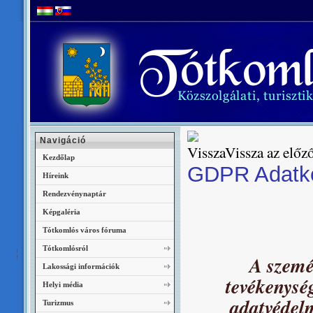
Navigáció
Vissza az előző
Kezdőlap
GDPR Adatke
Híreink
Rendezvénynaptár
Képgaléria
Tótkomlós város fóruma
Tótkomlósról
A szemé
Lakossági információk
tevékenysé
Helyi média
adatvédel
Turizmus