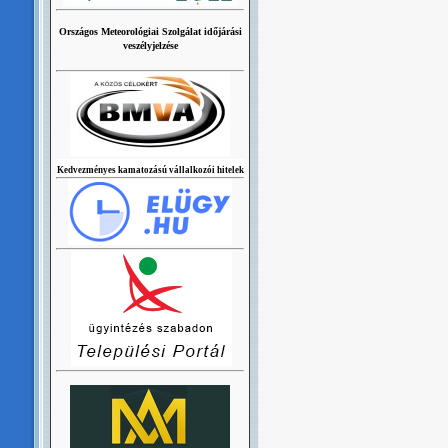
Országos Meteorológiai Szolgálat időjárási
veszélyjelzése
Kedvezményes kamatozású vállalkozói hitelek