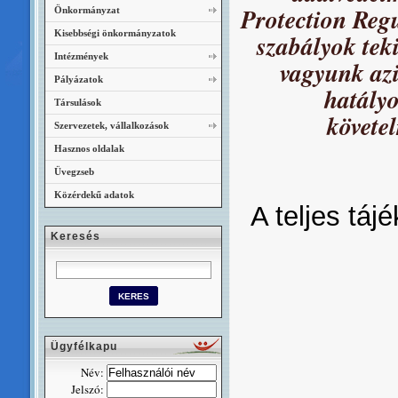
Protection Regu
Önkormányzat
Kisebbségi önkormányzatok
szabályok teki
Intézmények
vagyunk azi
Pályázatok
hatály
Társulások
követe
Szervezetek, vállalkozások
Hasznos oldalak
Üvegzseb
Közérdekű adatok
A teljes táj
Keresés
Ügyfélkapu
Név:
Jelszó: