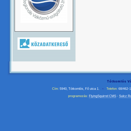
Tótkomlós Vá
Cím:
5940, Tótkomlós, Fő utca 1.
•
Telefon:
68/462-
programozás:
FlyingSquirrel CMS
-
Sulcz R