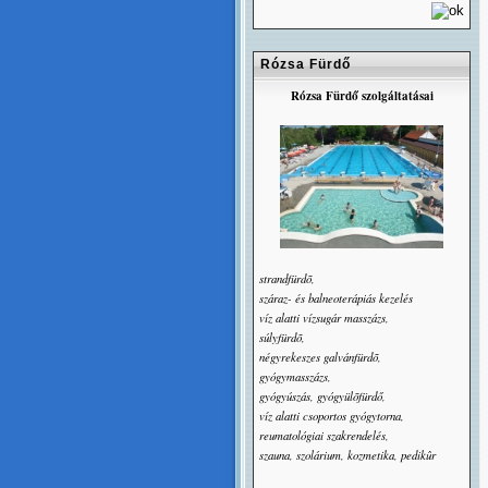
Rózsa Fürdő
Rózsa Fürdő szolgáltatásai
strandfürdõ,
száraz- és balneoterápiás kezelés
víz alatti vízsugár masszázs,
súlyfürdõ,
négyrekeszes galvánfürdõ,
gyógymasszázs,
gyógyúszás, gyógyülõfürdő,
víz alatti csoportos gyógytorna,
reumatológiai szakrendelés,
szauna, szolárium, kozmetika, pedikûr