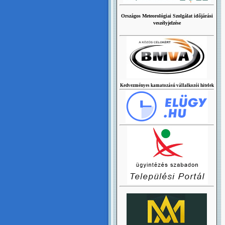
Országos Meteorológiai Szolgálat időjárási
veszélyjelzése
Kedvezményes kamatozású vállalkozói hitelek