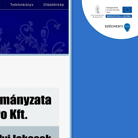
!
Telefonkönyv
Oldaltérkép