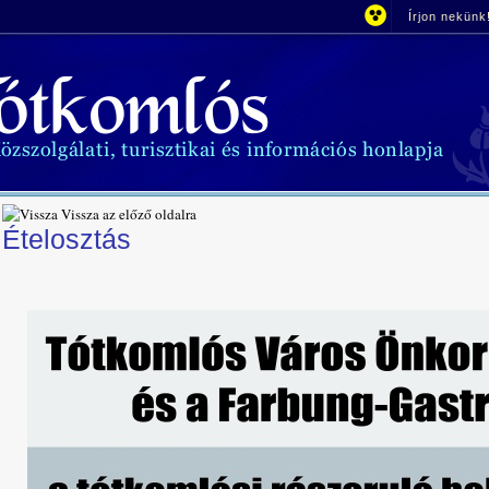
Írjon nekünk
Vissza az előző oldalra
Ételosztás