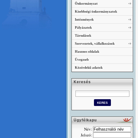
Önkormányzat
Kisebbségi önkormányzatok
Intézmények
Pályázatok
Társulások
Szervezetek, vállalkozások
Hasznos oldalak
Üvegzseb
Közérdekű adatok
Keresés
Ügyfélkapu
Név:
Jelszó: