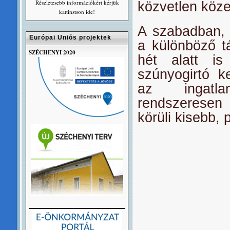
Részletesebb információkért kérjük
közvetlen köz
kattinstson ide!
A szabadban, f
Európai Uniós projektek
a különböző t
SZÉCHENYI 2020
hét alatt is
szúnyogirtó k
az ingatla
rendszeresen 
körüli kisebb,