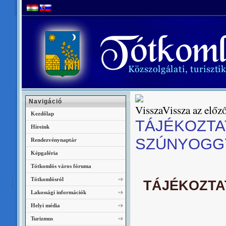
Navigáció
Vissza az előző
Kezdőlap
TÁJÉKOZTA
Híreink
SZÚNYOGG
Rendezvénynaptár
Képgaléria
Tótkomlós város fóruma
Tótkomlósról
TÁJÉKOZTA
Lakossági információk
Helyi média
Turizmus