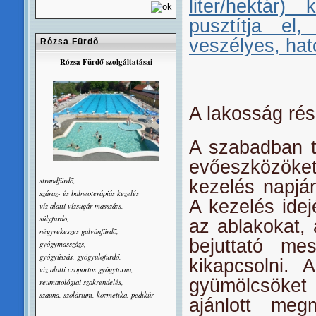
liter/hektár)
pusztítja el
veszélyes, hat
Rózsa Fürdő
Rózsa Fürdő szolgáltatásai
A lakosság rés
A szabadban tá
evőeszközöke
strandfürdõ,
kezelés napján
száraz- és balneoterápiás kezelés
A kezelés idej
víz alatti vízsugár masszázs,
súlyfürdõ,
az ablakokat, 
négyrekeszes galvánfürdõ,
bejuttató mes
gyógymasszázs,
gyógyúszás, gyógyülõfürdő,
kikapcsolni. 
víz alatti csoportos gyógytorna,
gyümölcsöket
reumatológiai szakrendelés,
szauna, szolárium, kozmetika, pedikûr
ajánlott meg