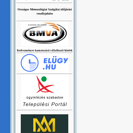
Országos Meteorológiai Szolgálat időjárási
veszélyjelzése
Kedvezményes kamatozású vállalkozói hitelek