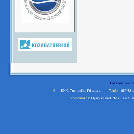
Tótkomlós Vá
Cím:
5940, Tótkomlós, Fő utca 1.
•
Telefon:
68/462-
programozás:
FlyingSquirrel CMS
-
Sulcz R