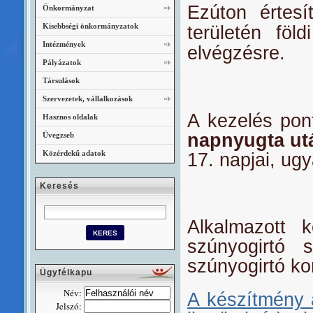
Ezúton értesí
Önkormányzat
Kisebbségi önkormányzatok
területén föl
Intézmények
elvégzésre.
Pályázatok
Társulások
Szervezetek, vállalkozások
A kezelés pon
Hasznos oldalak
napnyugta ut
Üvegzseb
Közérdekű adatok
17. napjai, ug
Keresés
Alkalmazott 
szúnyogirtó 
szúnyogirtó ko
Ügyfélkapu
Név:
A készítmény a
Jelszó: