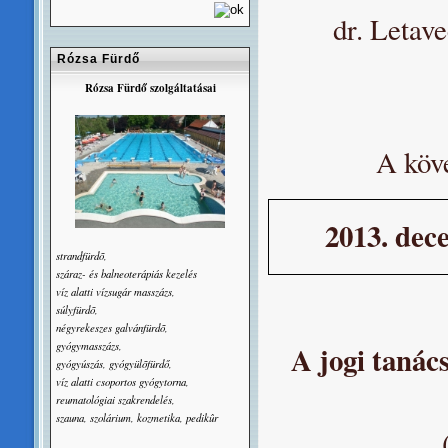
dr. Letave
Rózsa Fürdő
Rózsa Fürdő szolgáltatásai
A köve
2013. dece
strandfürdõ,
száraz- és balneoterápiás kezelés
víz alatti vízsugár masszázs,
súlyfürdõ,
négyrekeszes galvánfürdõ,
gyógymasszázs,
A jogi tanác
gyógyúszás, gyógyülõfürdő,
víz alatti csoportos gyógytorna,
reumatológiai szakrendelés,
szauna, szolárium, kozmetika, pedikûr