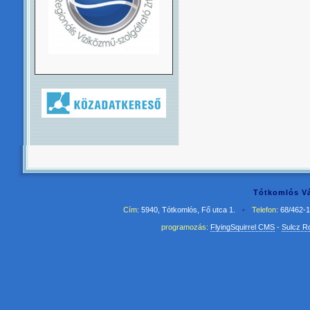
Tótkomlós Vá
Cím:
5940, Tótkomlós, Fő utca 1.
•
Telefon:
68/462-
programozás:
FlyingSquirrel CMS
-
Sulcz R