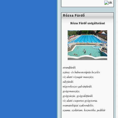
Rózsa Fürdő
Rózsa Fürdő szolgáltatásai
strandfürdõ,
száraz- és balneoterápiás kezelés
víz alatti vízsugár masszázs,
súlyfürdõ,
négyrekeszes galvánfürdõ,
gyógymasszázs,
gyógyúszás, gyógyülõfürdő,
víz alatti csoportos gyógytorna,
reumatológiai szakrendelés,
szauna, szolárium, kozmetika, pedikûr