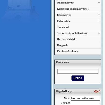
Önkormányzat
Kisebbségi önkormányzatok
Intézmények
Pályázatok
Társulások
Szervezetek, vállalkozások
Hasznos oldalak
Üvegzseb
Közérdekű adatok
Keresés
Ügyfélkapu
Név:
Jelszó: