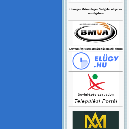
Országos Meteorológiai Szolgálat időjárási
veszélyjelzése
Kedvezményes kamatozású vállalkozói hitelek