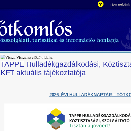
Írjon nekünk
Vissza az előző oldalra
TAPPE Hulladékgazdálkodási, Köztiszta
KFT aktuális tájékoztatója
2026. ÉVI HULLADÉKNAPTÁR – TÓT