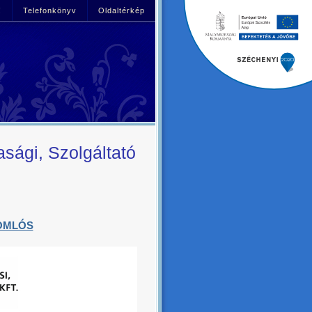
!
Telefonkönyv
Oldaltérkép
sági, Szolgáltató
KOMLÓS