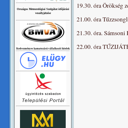
19.30. óra Örökség 
Országos Meteorológiai Szolgálat időjárási
veszélyjelzése
21.00. óra Tűzzsong
21.30. óra. Sámsoni 
22.00. óra TŰZIJÁ
Kedvezményes kamatozású vállalkozói hitelek