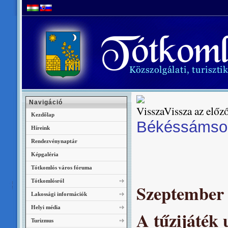
Navigáció
Vissza az előző
Kezdőlap
Békéssámson
Híreink
Rendezvénynaptár
Képgaléria
Tótkomlós város fóruma
Tótkomlósról
Szeptember 
Lakossági információk
Helyi média
A tűzijáték 
Turizmus