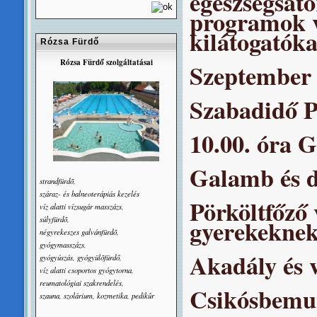
egészségsáto
programok v
kilátogatóka
Rózsa Fürdő
Rózsa Fürdő szolgáltatásai
Szeptember 
Szabadidő 
10.00. óra G
Galamb és dí
strandfürdõ,
száraz- és balneoterápiás kezelés
Pörköltfőző 
víz alatti vízsugár masszázs,
súlyfürdõ,
gyerekekne
négyrekeszes galvánfürdõ,
gyógymasszázs,
Akadály és 
gyógyúszás, gyógyülõfürdő,
víz alatti csoportos gyógytorna,
reumatológiai szakrendelés,
Csikósbemu
szauna, szolárium, kozmetika, pedikûr