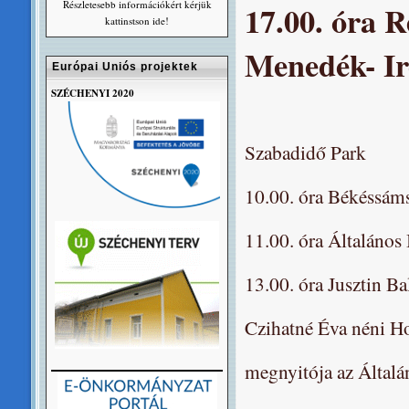
Részletesebb információkért kérjük
17.00. óra 
kattinstson ide!
Menedék- Iro
Európai Uniós projektek
SZÉCHENYI 2020
Szabadidő Park
10.00. óra Békéssá
11.00. óra Általános
13.00. óra Jusztin Ba
Czihatné Éva néni Ho
megnyitója az Általá