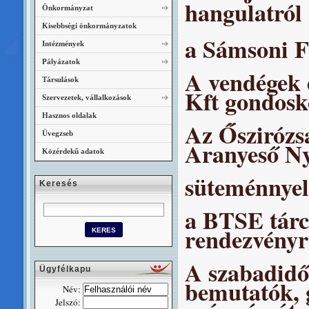
hangulatról
Önkormányzat
Kisebbségi önkormányzatok
a Sámsoni F
Intézmények
Pályázatok
A vendégek é
Társulások
Kft gondosk
Szervezetek, vállalkozások
Hasznos oldalak
Az Őszirózs
Üvegzseb
Aranyeső N
Közérdekű adatok
süteménnyel,
Keresés
a BTSE tárcs
rendezvényr
A szabadidő
Ügyfélkapu
bemutatók, 
Név:
Jelszó: