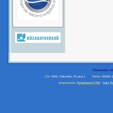
Tótkomlós Vá
Cím:
5940, Tótkomlós, Fő utca 1.
•
Telefon:
68/462-
programozás:
FlyingSquirrel CMS
-
Sulcz R