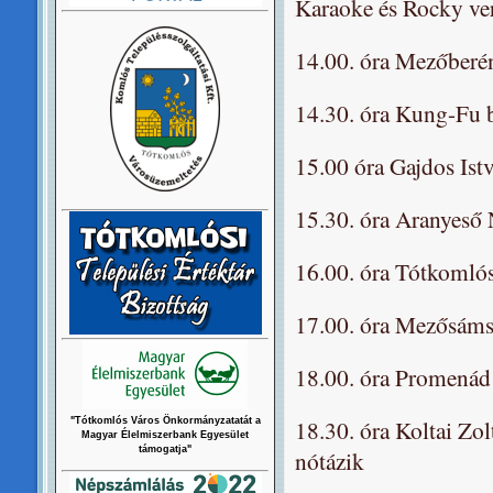
Karaoke és Rocky ve
14.00. óra Mezőberén
14.30. óra Kung-Fu 
15.00 óra Gajdos Ist
15.30. óra Aranyeső
16.00. óra Tótkomló
17.00. óra Mezősáms
18.00. óra Promenád
18.30. óra Koltai Zol
"Tótkomlós Város Önkormányzatatát a
Magyar Élelmiszerbank Egyesület
támogatja"
nótázik