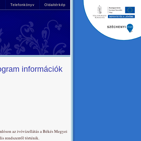
!
Telefonkönyv
Oldaltérkép
ogram információk
mlóson az ivóvízellátás a Békés Megyei
is rendszerről történik.