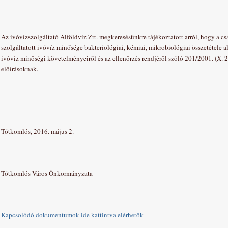
Az ivóvízszolgáltató Alföldvíz Zrt. megkeresésünkre tájékoztatott arról, hogy a c
szolgáltatott ivóvíz minősége bakteriológiai, kémiai, mikrobiológiai összetétele a
ivóvíz minőségi követelményeiről és az ellenőrzés rendjéről szóló 201/2001. (X. 
előírásoknak.
Tótkomlós, 2016. május 2.
Tótkomlós Város Önkormányzata
Kapcsolódó dokumentumok ide kattintva elérhetők