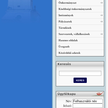
Önkormányzat
Kisebbségi önkormányzatok
Intézmények
Pályázatok
Társulások
Szervezetek, vállalkozások
Hasznos oldalak
Üvegzseb
Közérdekű adatok
Keresés
Ügyfélkapu
Név:
Jelszó: