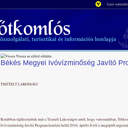
Írjon nekünk
Vissza az előző oldalra
Békés Megyei Ivóvízminőség Javító Pr
TISZTELT LAKOSSÁG!
Korábban tájékoztattuk már a Tisztelt Lakosságot arról, hogy városunkban, Tótko
Ivóvízminőség Javító Program keretén belül 2016. április 8-tól a megépült regionál