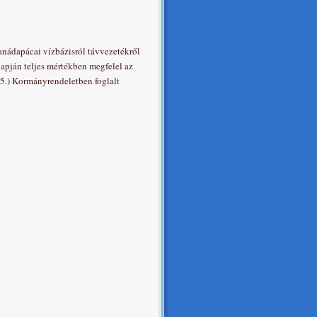
sanádapácai vízbázisról távvezetékről
lapján teljes mértékben megfelel az
25.) Kormányrendeletben foglalt