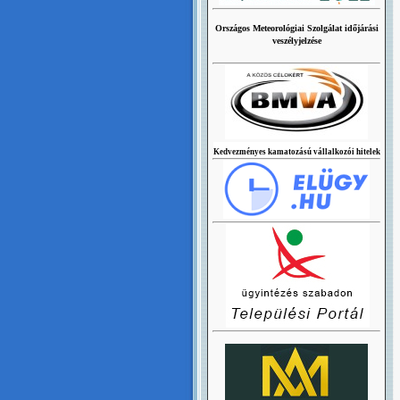
Országos Meteorológiai Szolgálat időjárási
veszélyjelzése
Kedvezményes kamatozású vállalkozói hitelek