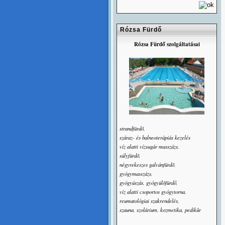
Rózsa Fürdő
Rózsa Fürdő szolgáltatásai
strandfürdõ,
száraz- és balneoterápiás kezelés
víz alatti vízsugár masszázs,
súlyfürdõ,
négyrekeszes galvánfürdõ,
gyógymasszázs,
gyógyúszás, gyógyülõfürdő,
víz alatti csoportos gyógytorna,
reumatológiai szakrendelés,
szauna, szolárium, kozmetika, pedikûr