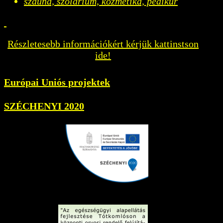
szauna, szolárium, kozmetika, pedikûr
Részletesebb információkért kérjük kattinstson
ide!
Európai Uniós projektek
SZÉCHENYI 2020