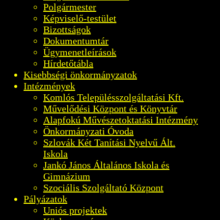
Polgármester
Képviselő-testület
Bizottságok
Dokumentumtár
Ügymenetleírások
Hírdetőtábla
Kisebbségi önkormányzatok
Intézmények
Komlós Településszolgáltatási Kft.
Művelődési Központ és Könyvtár
Alapfokú Művészetoktatási Intézmény
Önkormányzati Óvoda
Szlovák Két Tanítási Nyelvű Ált.
Iskola
Jankó János Általános Iskola és
Gimnázium
Szociális Szolgáltató Központ
Pályázatok
Uniós projektek