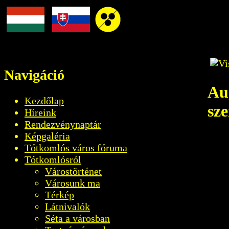
Navigáció
Au
Kezdőlap
sz
Híreink
Rendezvénynaptár
Képgaléria
Tótkomlós város fóruma
Tótkomlósról
Várostörténet
Városunk ma
Térkép
Látnivalók
Séta a városban