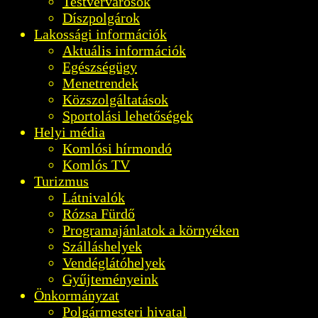
Testvérvárosok
Díszpolgárok
Lakossági információk
Aktuális információk
Egészségügy
Menetrendek
Közszolgáltatások
Sportolási lehetőségek
Helyi média
Komlósi hírmondó
Komlós TV
Turizmus
Látnivalók
Rózsa Fürdő
Programajánlatok a környéken
Szálláshelyek
Vendéglátóhelyek
Gyűjteményeink
Önkormányzat
Polgármesteri hivatal