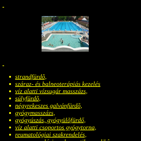
strandfürdõ,
száraz- és balneoterápiás kezelés
víz alatti vízsugár masszázs,
súlyfürdõ,
négyrekeszes galvánfürdõ,
gyógymasszázs,
gyógyúszás, gyógyülõfürdő,
víz alatti csoportos gyógytorna,
reumatológiai szakrendelés,