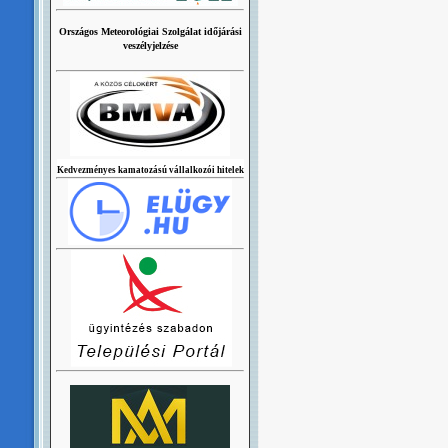
Országos Meteorológiai Szolgálat időjárási
veszélyjelzése
Kedvezményes kamatozású vállalkozói hitelek