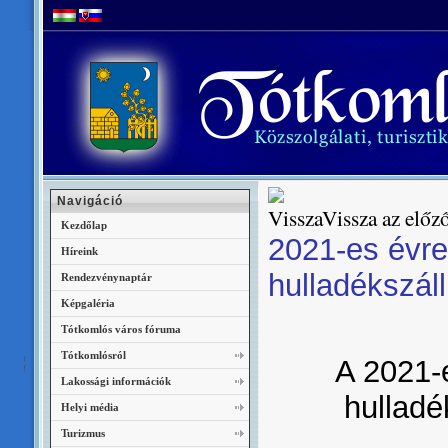
Navigáció
Vissza az előző
Kezdőlap
2021-es évre
Híreink
hulladékszáll
Rendezvénynaptár
Képgaléria
Tótkomlós város fóruma
Tótkomlósról
A 2021-e
Lakossági információk
hulladé
Helyi média
Turizmus