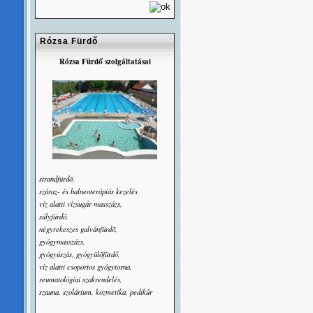
Rózsa Fürdő
Rózsa Fürdő szolgáltatásai
strandfürdõ,
száraz- és balneoterápiás kezelés
víz alatti vízsugár masszázs,
súlyfürdõ,
négyrekeszes galvánfürdõ,
gyógymasszázs,
gyógyúszás, gyógyülõfürdő,
víz alatti csoportos gyógytorna,
reumatológiai szakrendelés,
szauna, szolárium, kozmetika, pedikûr