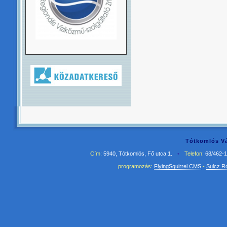
Tótkomlós Vá
Cím:
5940, Tótkomlós, Fő utca 1.
•
Telefon:
68/462-
programozás:
FlyingSquirrel CMS
-
Sulcz R